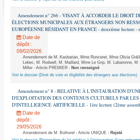
Rapports d'enquête
Rapports législatifs
Amendement n° 266 - VISANT À ACCORDER LE DROIT D
Rapports sur l'application des lois
ÉLECTIONS MUNICIPALES AUX ÉTRANGERS NON RESSO
Baromètre de l’application des lois
EUROPÉENNE RÉSIDANT EN FRANCE - deuxième lecture - n
Date de
Dossiers législatifs
dépôt :
Budget et sécurité sociale
09/02/2026
Amendement de M. Kasbarian, Mme Ronceret, Mme Olivia Gr&#2
Questions écrites et orales
Lebec, M. Rodwell, M. Maillard, Mme Le Grip, M. Labaronne, 
Comptes rendus des débats
Miller - Article PREMIER -
Non renseigné
Voir le dossier (Droit de vote et éligibilité des étrangers aux élections)
Amendement n° 8 - RELATIVE À L'INSTAURATION D'
D'EXPLOITATION DES CONTENUS CULTURELS PAR LES
D'INTELLIGENCE ARTIFICIELLE - 1ère lecture (2ème assemblé
Date de
dépôt :
29/05/2026
Amendement de M. Bothorel - Article UNIQUE -
Rejeté