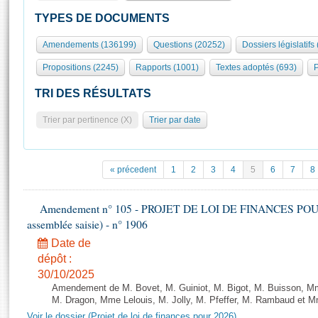
S'id
Présidence
Séance publique
Rôle et pouvoirs de l'Assemblée
Visiter l'Assemblée
TYPES DE DOCUMENTS
Fiches « Connaissance de l’Assemblée »
577 députés
Commissions et autres organes
Visite virtuelle du palais Bourbon
Amendements (136199)
Questions (20252)
Dossiers législatifs
Organisation de l'Assemblée
Groupes politiques
Europe et International
Assister à une séance
Mot
Propositions (2245)
Rapports (1001)
Textes adoptés (693)
P
Présidence
Conférence des Présidents
Bureau
Collège des Ques
Élections législatives
Contrôle et évaluation
Accès des chercheurs à l’Assemblée
TRI DES RÉSULTATS
Congrès
Les évènements
S'inscrire
Trier par pertinence (X)
Trier par date
Pétitions
Statistiques et chiffres clés
Transparence et déontologie
Vous n'ave
Patrimoine
E
Documents de référence
« précedent
1
2
3
4
5
6
7
8
La Bibliothèque
( Constitution | Règlement de l'Assemblée ... )
Documents parlementaires
Les archives
Amendement n° 105 - PROJET DE LOI DE FINANCES POUR 20
Projets de loi
Contacts et plan d'accès
assemblée saisie) - n° 1906
Propositions de loi
Histoire
Photos libres de droit
Date de
Amendements
Juniors
dépôt :
Textes adoptés
30/10/2025
Anciennes législatures
Amendement de M. Bovet, M. Guiniot, M. Bigot, M. Buisson, Mm
Liens vers les sites publics
M. Dragon, Mme Lelouis, M. Jolly, M. Pfeffer, M. Rambaud et Mm
Rapports d'information
Voir le dossier (Projet de loi de finances pour 2026)