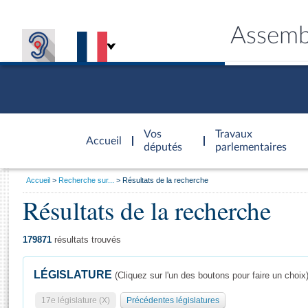
Assemb
Accèder à
la page
Vos
Travaux
Accueil
d'accueil
députés
parlementaires
Vous
Accueil
Recherche sur...
Résultats de la recherche
êtes
Résultats de la recherche
Général
ici
CONNEX
TRAVA
CONNA
DÉC
:
179871
résultats trouvés
LÉGISLATURE
(Cliquez sur l'un des boutons pour faire un choix
17e législature (X)
Précédentes législatures