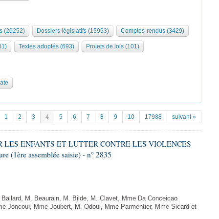
s (20252)
Dossiers législatifs (15953)
Comptes-rendus (3429)
01)
Textes adoptés (693)
Projets de lois (101)
date
1
2
3
4
5
6
7
8
9
10
17988
suivant »
GER LES ENFANTS ET LUTTER CONTRE LES VIOLENCES
 (1ère assemblée saisie) - n° 2835
allard, M. Beaurain, M. Bilde, M. Clavet, Mme Da Conceicao
Mme Joncour, Mme Joubert, M. Odoul, Mme Parmentier, Mme Sicard et