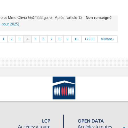
et Mme Olivia Gr&#233;goire - Après l'article 13 -
Non renseigné
es pour 2025)
1
2
3
4
5
6
7
8
9
10
17988
suivant »
LCP
OPEN DATA
Accédez à toute
Accédez à toutes