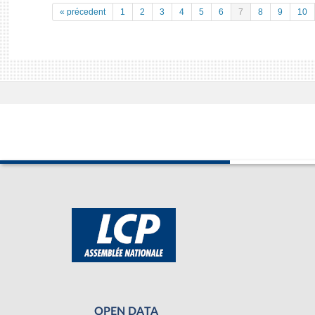
« précedent
1
2
3
4
5
6
7
8
9
10
OPEN DATA