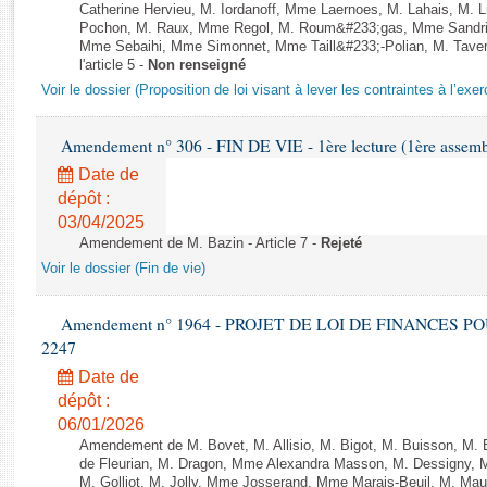
Rapports d'enquête
Catherine Hervieu, M. Iordanoff, Mme Laernoes, M. Lahais, M.
Pochon, M. Raux, Mme Regol, M. Roum&#233;gas, Mme Sandri
Rapports législatifs
Mme Sebaihi, Mme Simonnet, Mme Taill&#233;-Polian, M. Tavern
Rapports sur l'application des lois
l'article 5 -
Non renseigné
Baromètre de l’application des lois
Voir le dossier (Proposition de loi visant à lever les contraintes à l’exer
Amendement n° 306 - FIN DE VIE - 1ère lecture (1ère assembl
Dossiers législatifs
Date de
Budget et sécurité sociale
dépôt :
Questions écrites et orales
03/04/2025
Comptes rendus des débats
Amendement de M. Bazin - Article 7 -
Rejeté
Voir le dossier (Fin de vie)
Amendement n° 1964 - PROJET DE LOI DE FINANCES POUR 
2247
Date de
dépôt :
06/01/2026
Amendement de M. Bovet, M. Allisio, M. Bigot, M. Buisson, M.
de Fleurian, M. Dragon, Mme Alexandra Masson, M. Dessigny,
M. Golliot, M. Jolly, Mme Josserand, Mme Marais-Beuil, M. Mau