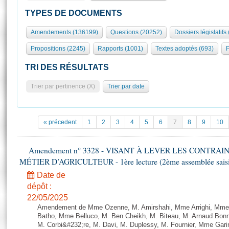
S'id
Présidence
Séance publique
Rôle et pouvoirs de l'Assemblée
Visiter l'Assemblée
TYPES DE DOCUMENTS
Fiches « Connaissance de l’Assemblée »
577 députés
Commissions et autres organes
Visite virtuelle du palais Bourbon
Amendements (136199)
Questions (20252)
Dossiers législatifs
Organisation de l'Assemblée
Groupes politiques
Europe et International
Assister à une séance
Mot
Propositions (2245)
Rapports (1001)
Textes adoptés (693)
P
Présidence
Conférence des Présidents
Bureau
Collège des Ques
Élections législatives
Contrôle et évaluation
Accès des chercheurs à l’Assemblée
TRI DES RÉSULTATS
Congrès
Les évènements
S'inscrire
Trier par pertinence (X)
Trier par date
Pétitions
Statistiques et chiffres clés
Transparence et déontologie
Vous n'ave
Patrimoine
E
Documents de référence
« précedent
1
2
3
4
5
6
7
8
9
10
La Bibliothèque
( Constitution | Règlement de l'Assemblée ... )
Documents parlementaires
Les archives
Amendement n° 3328 - VISANT À LEVER LES CONTRAI
Projets de loi
Contacts et plan d'accès
MÉTIER D’AGRICULTEUR - 1ère lecture (2ème assemblée saisie
Propositions de loi
Histoire
Photos libres de droit
Date de
Amendements
Juniors
dépôt :
Textes adoptés
22/05/2025
Anciennes législatures
Amendement de Mme Ozenne, M. Amirshahi, Mme Arrighi, Mme 
Liens vers les sites publics
Batho, Mme Belluco, M. Ben Cheikh, M. Biteau, M. Arnaud Bonn
Rapports d'information
M. Corbi&#232;re, M. Davi, M. Duplessy, M. Fournier, Mme Gar