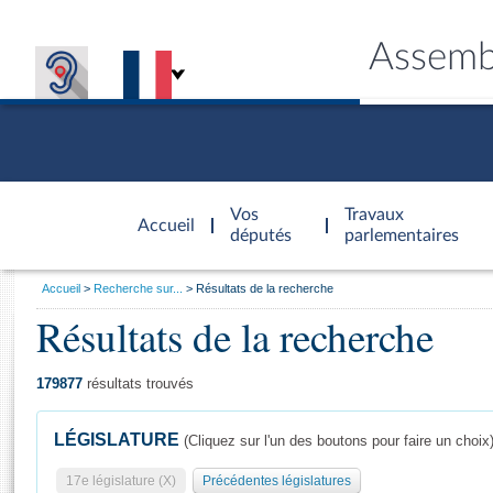
Assemb
Accèder à
la page
Vos
Travaux
Accueil
d'accueil
députés
parlementaires
Vous
Accueil
Recherche sur...
Résultats de la recherche
êtes
Résultats de la recherche
Général
ici
CONNEX
TRAVA
CONNA
DÉC
:
179877
résultats trouvés
LÉGISLATURE
(Cliquez sur l'un des boutons pour faire un choix
17e législature (X)
Précédentes législatures