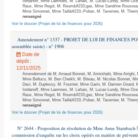
Iordanoff, Mme Laernoes, M. Lahais, M. Lucas-Lundy, Mme Oz
Raux, Mme Regol, M. Roum&#233;gas, Mme Sandrine Rousseau
Mme Simonnet, Mme Taill&#233;-Polian, M. Tavernier, M. Thierry
renseigné
Voir le dossier (Projet de loi de finances pour 2026)
Amendement n° 1337 - PROJET DE LOI DE FINANCES POUR 2
assemblée saisie) - n° 1906
Date de
dépôt :
12/11/2025
Amendement de M. Arnaud Bonnet, M. Amirshahi, Mme Arrighi, 
Mme Belluco, M. Ben Cheikh, M. Biteau, M. Nicolas Bonnet, Mm
Davi, M. Duplessy, M. Fournier, Mme Garin, M. Damien Girard,
Iordanoff, Mme Laernoes, M. Lahais, M. Lucas-Lundy, Mme Oz
Raux, Mme Regol, M. Roum&#233;gas, Mme Sandrine Rousseau
Mme Simonnet, Mme Taill&#233;-Polian, M. Tavernier, M. Thierry
renseigné
Voir le dossier (Projet de loi de finances pour 2026)
N° 2644 - Proposition de résolution de Mme Anne Stambach-Ter
commission d'enquête sur les choix opérés en matière de préventi