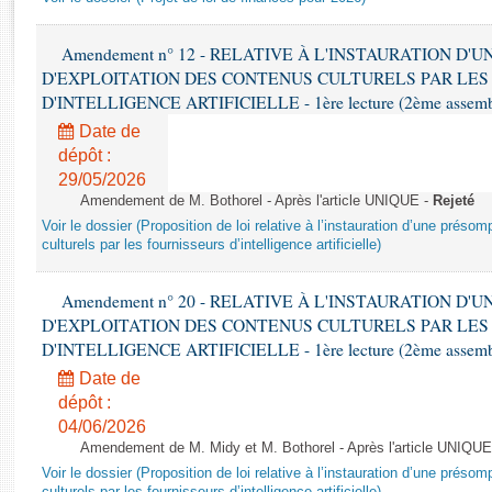
Rapports d'enquête
Rapports législatifs
Amendement n° 12 - RELATIVE À L'INSTAURATION D'
Rapports sur l'application des lois
D'EXPLOITATION DES CONTENUS CULTURELS PAR LES
Baromètre de l’application des lois
D'INTELLIGENCE ARTIFICIELLE - 1ère lecture (2ème assemblé
Date de
Dossiers législatifs
dépôt :
Budget et sécurité sociale
29/05/2026
Amendement de M. Bothorel - Après l'article UNIQUE -
Rejeté
Questions écrites et orales
Voir le dossier (Proposition de loi relative à l’instauration d’une présom
Comptes rendus des débats
culturels par les fournisseurs d’intelligence artificielle)
Amendement n° 20 - RELATIVE À L'INSTAURATION D'
D'EXPLOITATION DES CONTENUS CULTURELS PAR LES
D'INTELLIGENCE ARTIFICIELLE - 1ère lecture (2ème assemblé
Date de
dépôt :
04/06/2026
Amendement de M. Midy et M. Bothorel - Après l'article UNIQUE
Voir le dossier (Proposition de loi relative à l’instauration d’une présom