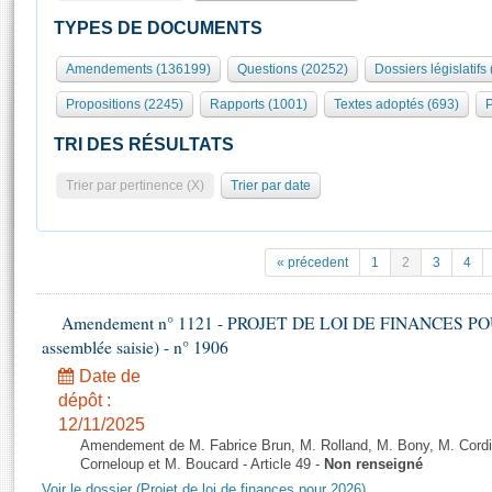
S'id
Présidence
Séance publique
Rôle et pouvoirs de l'Assemblée
Visiter l'Assemblée
TYPES DE DOCUMENTS
Fiches « Connaissance de l’Assemblée »
577 députés
Commissions et autres organes
Visite virtuelle du palais Bourbon
Amendements (136199)
Questions (20252)
Dossiers législatifs
Organisation de l'Assemblée
Groupes politiques
Europe et International
Assister à une séance
Mot
Propositions (2245)
Rapports (1001)
Textes adoptés (693)
P
Présidence
Conférence des Présidents
Bureau
Collège des Ques
Élections législatives
Contrôle et évaluation
Accès des chercheurs à l’Assemblée
TRI DES RÉSULTATS
Congrès
Les évènements
S'inscrire
Trier par pertinence (X)
Trier par date
Pétitions
Statistiques et chiffres clés
Transparence et déontologie
Vous n'ave
Patrimoine
E
Documents de référence
« précedent
1
2
3
4
La Bibliothèque
( Constitution | Règlement de l'Assemblée ... )
Documents parlementaires
Les archives
Amendement n° 1121 - PROJET DE LOI DE FINANCES POUR 2
Projets de loi
Contacts et plan d'accès
assemblée saisie) - n° 1906
Propositions de loi
Histoire
Photos libres de droit
Date de
Amendements
Juniors
dépôt :
Textes adoptés
12/11/2025
Anciennes législatures
Amendement de M. Fabrice Brun, M. Rolland, M. Bony, M. Cord
Liens vers les sites publics
Corneloup et M. Boucard - Article 49 -
Non renseigné
Rapports d'information
Voir le dossier (Projet de loi de finances pour 2026)