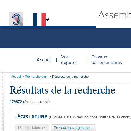
Assemb
Accèder à
la page
Vos
Travaux
Accueil
d'accueil
députés
parlementaires
Vous
Accueil
Recherche sur...
Résultats de la recherche
êtes
Résultats de la recherche
Général
ici
CONNEX
TRAVA
CONNA
DÉC
:
179872
résultats trouvés
LÉGISLATURE
(Cliquez sur l'un des boutons pour faire un choix
17e législature (X)
Précédentes législatures