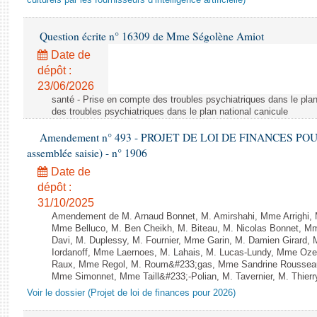
culturels par les fournisseurs d’intelligence artificielle)
Question écrite n° 16309 de Mme Ségolène Amiot
Date de
dépôt :
23/06/2026
santé - Prise en compte des troubles psychiatriques dans le plan
des troubles psychiatriques dans le plan national canicule
Amendement n° 493 - PROJET DE LOI DE FINANCES POUR 20
assemblée saisie) - n° 1906
Date de
dépôt :
31/10/2025
Amendement de M. Arnaud Bonnet, M. Amirshahi, Mme Arrighi, 
Mme Belluco, M. Ben Cheikh, M. Biteau, M. Nicolas Bonnet, Mm
Davi, M. Duplessy, M. Fournier, Mme Garin, M. Damien Girard,
Iordanoff, Mme Laernoes, M. Lahais, M. Lucas-Lundy, Mme Oz
Raux, Mme Regol, M. Roum&#233;gas, Mme Sandrine Rousseau
Mme Simonnet, Mme Taill&#233;-Polian, M. Tavernier, M. Thierry
Voir le dossier (Projet de loi de finances pour 2026)