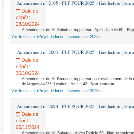
Rapports d'enquête
Amendement n° 2105 - PLF POUR 2025 - 1ère lecture (1ère as
Rapports législatifs
Date de
Rapports sur l'application des lois
dépôt :
28/10/2024
Baromètre de l’application des lois
Amendement de M. Sabatou, rapporteur - Après l'article 60 -
Rej
Voir le dossier (Projet de loi de finances pour 2025)
Dossiers législatifs
Budget et sécurité sociale
Amendement n° 2603 - PLF POUR 2025 - 1ère lecture (1ère as
Questions écrites et orales
Date de
Comptes rendus des débats
dépôt :
30/10/2024
Amendement de M. Bruneau, rapporteur pour avis au nom de la co
de l&apos;&#233;ducation - Article 42 -
Non soutenu
Voir le dossier (Projet de loi de finances pour 2025)
Amendement n° 2090 - PLF POUR 2025 - 1ère lecture (1ère as
Date de
dépôt :
06/11/2024
Amendement de M. Sabatou - Après l'article 60 -
Non renseigné