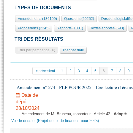
S'id
Présidence
Séance publique
Rôle et pouvoirs de l'Assemblée
Visiter l'Assemblée
TYPES DE DOCUMENTS
Fiches « Connaissance de l’Assemblée »
577 députés
Commissions et autres organes
Visite virtuelle du palais Bourbon
Amendements (136199)
Questions (20252)
Dossiers législatifs
Organisation de l'Assemblée
Groupes politiques
Europe et International
Assister à une séance
Mot
Propositions (2245)
Rapports (1001)
Textes adoptés (693)
P
Présidence
Conférence des Présidents
Bureau
Collège des Ques
Élections législatives
Contrôle et évaluation
Accès des chercheurs à l’Assemblée
TRI DES RÉSULTATS
Congrès
Les évènements
S'inscrire
Trier par pertinence (X)
Trier par date
Pétitions
Statistiques et chiffres clés
Transparence et déontologie
Vous n'ave
Patrimoine
E
Documents de référence
« précedent
1
2
3
4
5
6
7
8
9
La Bibliothèque
( Constitution | Règlement de l'Assemblée ... )
Documents parlementaires
Les archives
Amendement n° 574 - PLF POUR 2025 - 1ère lecture (1ère ass
Projets de loi
Contacts et plan d'accès
Date de
Propositions de loi
Histoire
Photos libres de droit
dépôt :
Amendements
Juniors
28/10/2024
Textes adoptés
Amendement de M. Bruneau, rapporteur - Article 42 -
Adopté
Anciennes législatures
Voir le dossier (Projet de loi de finances pour 2025)
Liens vers les sites publics
Rapports d'information