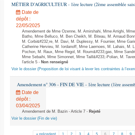
MÉTIER D’AGRICULTEUR - 1ère lecture (2ème assemblée saisie
Date de
dépôt :
22/05/2025
Amendement de Mme Ozenne, M. Amirshahi, Mme Arrighi, Mme 
Batho, Mme Belluco, M. Ben Cheikh, M. Biteau, M. Arnaud Bonn
M. Corbi&#232;re, M. Davi, M. Duplessy, M. Fournier, Mme Gar
Catherine Hervieu, M. Iordanoff, Mme Laernoes, M. Lahais, M.
Pochon, M. Raux, Mme Regol, M. Roum&#233;gas, Mme Sandri
Mme Sebaihi, Mme Simonnet, Mme Taill&#233;-Polian, M. Tavern
l'article 5 -
Non renseigné
Voir le dossier (Proposition de loi visant à lever les contraintes à l’exer
Amendement n° 306 - FIN DE VIE - 1ère lecture (1ère assembl
Date de
dépôt :
03/04/2025
Amendement de M. Bazin - Article 7 -
Rejeté
Voir le dossier (Fin de vie)
« précedent
1
2
3
4
5
6
7
8
9