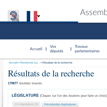
Assemb
Accèder à
la page
Vos
Travaux
Accueil
d'accueil
députés
parlementaires
Vous
Accueil
Recherche sur...
Résultats de la recherche
êtes
Résultats de la recherche
Général
ici
CONNEX
TRAVA
CONNA
DÉC
:
179877
résultats trouvés
LÉGISLATURE
(Cliquez sur l'un des boutons pour faire un choix
17e législature (X)
Précédentes législatures