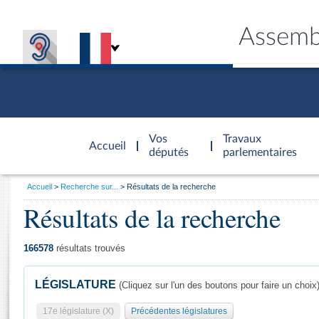
Assemb
Accèder à
la page
Vos
Travaux
Accueil
d'accueil
députés
parlementaires
Vous
Accueil
Recherche sur...
Résultats de la recherche
êtes
Résultats de la recherche
Général
ici
CONNEX
TRAVA
CONNA
DÉC
:
166578
résultats trouvés
LÉGISLATURE
(Cliquez sur l'un des boutons pour faire un choix
17e législature (X)
Précédentes législatures