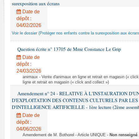
Rapports d'enquête
surexposition aux écrans
Rapports législatifs
Date de
Rapports sur l'application des lois
dépôt :
Baromètre de l’application des lois
04/02/2026
Voir le dossier (Protéger nos enfants contre la surexposition aux écran
Dossiers législatifs
Question écrite n° 13705 de Mme Constance Le Grip
Budget et sécurité sociale
Date de
Questions écrites et orales
dépôt :
Comptes rendus des débats
24/03/2026
animaux - Vente d'animaux en ligne et retrait en magasin (« click
ligne et retrait en magasin (« click and collect »)
Amendement n° 24 - RELATIVE À L'INSTAURATION D'
D'EXPLOITATION DES CONTENUS CULTURELS PAR LES
D'INTELLIGENCE ARTIFICIELLE - 1ère lecture (2ème assemblé
Date de
dépôt :
04/06/2026
Amendement de M. Bothorel - Article UNIQUE -
Non renseigné