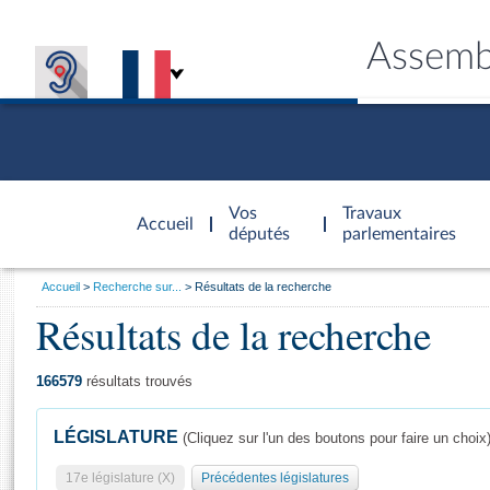
Assemb
Accèder à
la page
Vos
Travaux
Accueil
d'accueil
députés
parlementaires
Vous
Accueil
Recherche sur...
Résultats de la recherche
êtes
Résultats de la recherche
Général
ici
CONNEX
TRAVA
CONNA
DÉC
:
166579
résultats trouvés
LÉGISLATURE
(Cliquez sur l'un des boutons pour faire un choix
17e législature (X)
Précédentes législatures