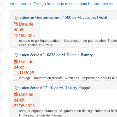
Rapports d'enquête
Voir le dossier (Protéger les enfants et lutter contre les violences en mi
Rapports législatifs
Rapports sur l'application des lois
Question au Gouvernement n° 500 de M. Jacques Oberti
Baromètre de l’application des lois
Date de
dépôt :
19/03/2025
Dossiers législatifs
espace et politique spatiale - Suppression de postes chez Thale
Budget et sécurité sociale
chez Thales et Airbus
Questions écrites et orales
Question écrite n° 10838 de M. Romain Baubry
Comptes rendus des débats
Date de
dépôt :
11/11/2025
élevage - Importation d'oeufs ukrainiens - Importation d'oeufs uk
Question écrite n° 7110 de M. Thierry Frappé
Date de
dépôt :
27/05/2025
sang et organes humains - Augmentation de l'âge limite pour le 
limite pour le don de plasma