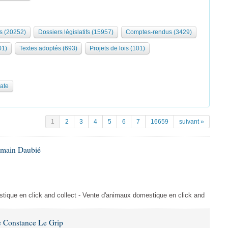
s (20252)
Dossiers législatifs (15957)
Comptes-rendus (3429)
01)
Textes adoptés (693)
Projets de lois (101)
date
1
2
3
4
5
6
7
16659
suivant »
omain Daubié
ique en click and collect - Vente d'animaux domestique en click and
 Constance Le Grip