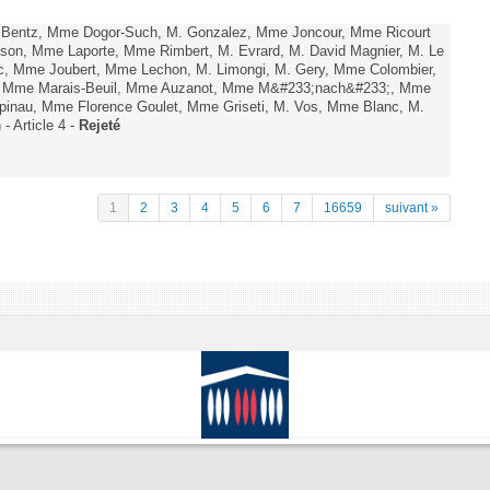
. Bentz, Mme Dogor-Such, M. Gonzalez, Mme Joncour, Mme Ricourt
Tesson, Mme Laporte, Mme Rimbert, M. Evrard, M. David Magnier, M. Le
c, Mme Joubert, Mme Lechon, M. Limongi, M. Gery, Mme Colombier,
rd, Mme Marais-Beuil, Mme Auzanot, Mme M&#233;nach&#233;, Mme
;pinau, Mme Florence Goulet, Mme Griseti, M. Vos, Mme Blanc, M.
- Article 4 -
Rejeté
1
2
3
4
5
6
7
16659
suivant »