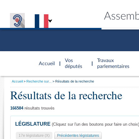
Assemb
Accèder à
la page
Vos
Travaux
Accueil
d'accueil
députés
parlementaires
Vous
Accueil
Recherche sur...
Résultats de la recherche
êtes
Résultats de la recherche
Général
ici
CONNEX
TRAVA
CONNA
DÉC
:
166584
résultats trouvés
LÉGISLATURE
(Cliquez sur l'un des boutons pour faire un choix
17e législature (X)
Précédentes législatures