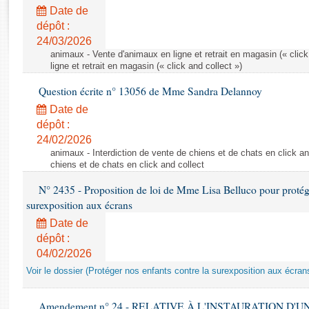
Rapports d'enquête
Date de
Rapports législatifs
dépôt :
Rapports sur l'application des lois
24/03/2026
Baromètre de l’application des lois
animaux - Vente d'animaux en ligne et retrait en magasin (« click
ligne et retrait en magasin (« click and collect »)
Question écrite n° 13056 de Mme Sandra Delannoy
Dossiers législatifs
Date de
Budget et sécurité sociale
dépôt :
Questions écrites et orales
24/02/2026
Comptes rendus des débats
animaux - Interdiction de vente de chiens et de chats en click and
chiens et de chats en click and collect
N° 2435 - Proposition de loi de Mme Lisa Belluco pour protége
surexposition aux écrans
Date de
dépôt :
04/02/2026
Voir le dossier (Protéger nos enfants contre la surexposition aux écran
Amendement n° 24 - RELATIVE À L'INSTAURATION D'