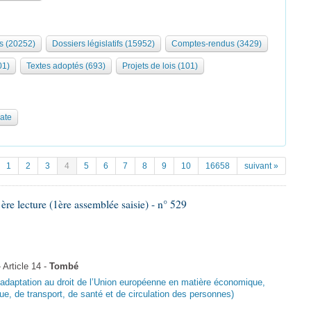
s (20252)
Dossiers législatifs (15952)
Comptes-rendus (3429)
01)
Textes adoptés (693)
Projets de lois (101)
date
1
2
3
4
5
6
7
8
9
10
16658
suivant »
 lecture (1ère assemblée saisie) - n° 529
Article 14 -
Tombé
d’adaptation au droit de l’Union européenne en matière économique,
ue, de transport, de santé et de circulation des personnes)