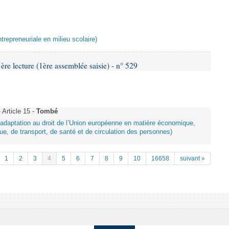
ntrepreneuriale en milieu scolaire)
 lecture (1ère assemblée saisie) - n° 529
Article 15 -
Tombé
d’adaptation au droit de l’Union européenne en matière économique,
ue, de transport, de santé et de circulation des personnes)
1
2
3
4
5
6
7
8
9
10
16658
suivant »