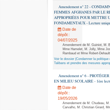
Amendement n° 22 - CONDA
FEMMES AFGHANES PAR LE R
APPROPRIÉES POUR METTRE U
FONDAMENTAUX - Lecture unique
Date de
dépôt :
04/07/2025
Amendement de M. Guiniot, M. Bi
Mme Hamelet, M. Jolly, Mme Jos
Rambaud et Mme Robert-Dehault 
Voir le dossier (Condamner la politiq
Talibans et prendre des mesures approp
Amendement n° 6 - PROTÉG
EN MILIEU SCOLAIRE - 1ère lecture
Date de
dépôt :
19/05/2026
Amendement de M. Chudeau, M. B
Carvalho, M. Christian Girard, 