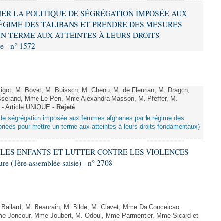
MNER LA POLITIQUE DE SÉGRÉGATION IMPOSÉE AUX
ÉGIME DES TALIBANS ET PRENDRE DES MESURES
N TERME AUX ATTEINTES À LEURS DROITS
 - n° 1572
got, M. Bovet, M. Buisson, M. Chenu, M. de Fleurian, M. Dragon,
serand, Mme Le Pen, Mme Alexandra Masson, M. Pfeffer, M.
- Article UNIQUE -
Rejeté
ue de ségrégation imposée aux femmes afghanes par le régime des
riées pour mettre un terme aux atteintes à leurs droits fondamentaux)
ER LES ENFANTS ET LUTTER CONTRE LES VIOLENCES
 (1ère assemblée saisie) - n° 2708
allard, M. Beaurain, M. Bilde, M. Clavet, Mme Da Conceicao
Mme Joncour, Mme Joubert, M. Odoul, Mme Parmentier, Mme Sicard et