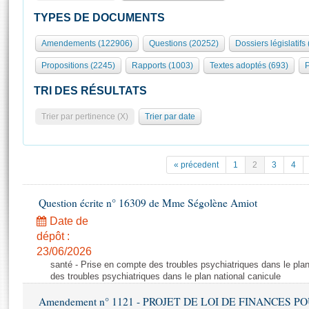
S'id
Présidence
Séance publique
Rôle et pouvoirs de l'Assemblée
Visiter l'Assemblée
TYPES DE DOCUMENTS
Fiches « Connaissance de l’Assemblée »
577 députés
Commissions et autres organes
Visite virtuelle du palais Bourbon
Amendements (122906)
Questions (20252)
Dossiers législatifs
Organisation de l'Assemblée
Groupes politiques
Europe et International
Assister à une séance
Mot
Propositions (2245)
Rapports (1003)
Textes adoptés (693)
P
Présidence
Conférence des Présidents
Bureau
Collège des Ques
Élections législatives
Contrôle et évaluation
Accès des chercheurs à l’Assemblée
TRI DES RÉSULTATS
Congrès
Les évènements
S'inscrire
Trier par pertinence (X)
Trier par date
Pétitions
Statistiques et chiffres clés
Transparence et déontologie
Vous n'ave
Patrimoine
E
Documents de référence
« précedent
1
2
3
4
La Bibliothèque
( Constitution | Règlement de l'Assemblée ... )
Documents parlementaires
Les archives
Question écrite n° 16309 de Mme Ségolène Amiot
Projets de loi
Contacts et plan d'accès
Date de
Propositions de loi
Histoire
Photos libres de droit
dépôt :
Amendements
Juniors
23/06/2026
Textes adoptés
santé - Prise en compte des troubles psychiatriques dans le plan
Anciennes législatures
des troubles psychiatriques dans le plan national canicule
Liens vers les sites publics
Rapports d'information
Amendement n° 1121 - PROJET DE LOI DE FINANCES POUR 2