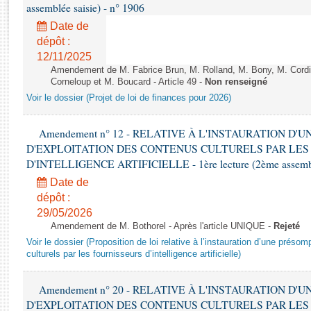
Rapports d'enquête
assemblée saisie) - n° 1906
Rapports législatifs
Date de
Rapports sur l'application des lois
dépôt :
Baromètre de l’application des lois
12/11/2025
Amendement de M. Fabrice Brun, M. Rolland, M. Bony, M. Cord
Corneloup et M. Boucard - Article 49 -
Non renseigné
Dossiers législatifs
Voir le dossier (Projet de loi de finances pour 2026)
Budget et sécurité sociale
Questions écrites et orales
Amendement n° 12 - RELATIVE À L'INSTAURATION D'
D'EXPLOITATION DES CONTENUS CULTURELS PAR LES
Comptes rendus des débats
D'INTELLIGENCE ARTIFICIELLE - 1ère lecture (2ème assemblé
Date de
dépôt :
29/05/2026
Amendement de M. Bothorel - Après l'article UNIQUE -
Rejeté
Voir le dossier (Proposition de loi relative à l’instauration d’une présom
culturels par les fournisseurs d’intelligence artificielle)
Amendement n° 20 - RELATIVE À L'INSTAURATION D'
D'EXPLOITATION DES CONTENUS CULTURELS PAR LES