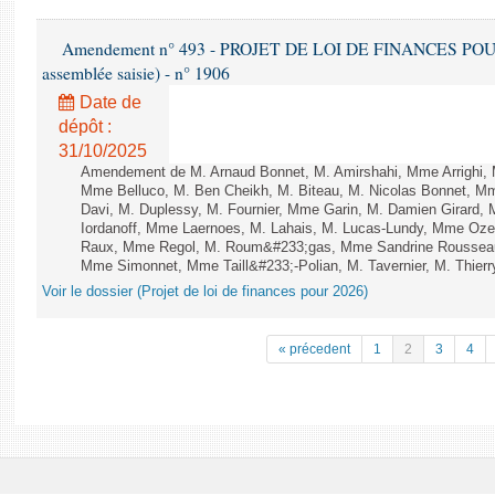
Amendement n° 493 - PROJET DE LOI DE FINANCES POUR 20
assemblée saisie) - n° 1906
Date de
dépôt :
31/10/2025
Amendement de M. Arnaud Bonnet, M. Amirshahi, Mme Arrighi, 
Mme Belluco, M. Ben Cheikh, M. Biteau, M. Nicolas Bonnet, Mm
Davi, M. Duplessy, M. Fournier, Mme Garin, M. Damien Girard,
Iordanoff, Mme Laernoes, M. Lahais, M. Lucas-Lundy, Mme Oz
Raux, Mme Regol, M. Roum&#233;gas, Mme Sandrine Rousseau
Mme Simonnet, Mme Taill&#233;-Polian, M. Tavernier, M. Thierry
Voir le dossier (Projet de loi de finances pour 2026)
« précedent
1
2
3
4