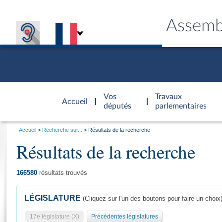
Assemb
Accèder à
la page
Vos
Travaux
Accueil
d'accueil
députés
parlementaires
Vous
Accueil
Recherche sur...
Résultats de la recherche
êtes
Résultats de la recherche
Général
ici
CONNEX
TRAVA
CONNA
DÉC
:
166580
résultats trouvés
LÉGISLATURE
(Cliquez sur l'un des boutons pour faire un choix
17e législature (X)
Précédentes législatures