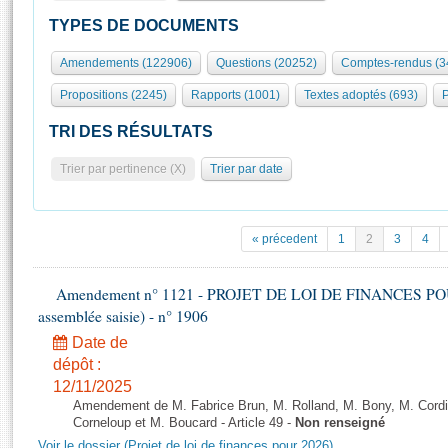
S'id
Présidence
Séance publique
Rôle et pouvoirs de l'Assemblée
Visiter l'Assemblée
TYPES DE DOCUMENTS
Fiches « Connaissance de l’Assemblée »
577 députés
Commissions et autres organes
Visite virtuelle du palais Bourbon
Amendements (122906)
Questions (20252)
Comptes-rendus (3
Organisation de l'Assemblée
Groupes politiques
Europe et International
Assister à une séance
Mot
Propositions (2245)
Rapports (1001)
Textes adoptés (693)
P
Présidence
Conférence des Présidents
Bureau
Collège des Ques
Élections législatives
Contrôle et évaluation
Accès des chercheurs à l’Assemblée
TRI DES RÉSULTATS
Congrès
Les évènements
S'inscrire
Trier par pertinence (X)
Trier par date
Pétitions
Statistiques et chiffres clés
Transparence et déontologie
Vous n'ave
Patrimoine
E
Documents de référence
« précedent
1
2
3
4
La Bibliothèque
( Constitution | Règlement de l'Assemblée ... )
Documents parlementaires
Les archives
Amendement n° 1121 - PROJET DE LOI DE FINANCES POUR 2
Projets de loi
Contacts et plan d'accès
assemblée saisie) - n° 1906
Propositions de loi
Histoire
Photos libres de droit
Date de
Amendements
Juniors
dépôt :
Textes adoptés
12/11/2025
Anciennes législatures
Amendement de M. Fabrice Brun, M. Rolland, M. Bony, M. Cord
Liens vers les sites publics
Corneloup et M. Boucard - Article 49 -
Non renseigné
Rapports d'information
Voir le dossier (Projet de loi de finances pour 2026)