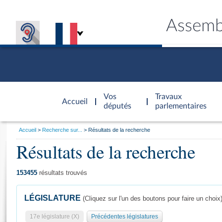
Assemb
Accèder à
la page
Vos
Travaux
Accueil
d'accueil
députés
parlementaires
Vous
Accueil
Recherche sur...
Résultats de la recherche
êtes
Résultats de la recherche
Général
ici
CONNEX
TRAVA
CONNA
DÉC
:
153455
résultats trouvés
LÉGISLATURE
(Cliquez sur l'un des boutons pour faire un choix
17e législature (X)
Précédentes législatures