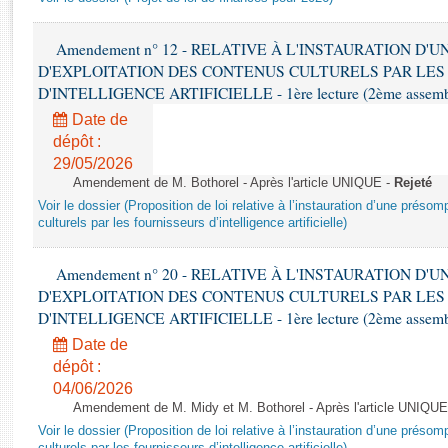
Rapports d'enquête
Rapports législatifs
Amendement n° 12 - RELATIVE À L'INSTAURATION D'
Rapports sur l'application des lois
D'EXPLOITATION DES CONTENUS CULTURELS PAR LES
Baromètre de l’application des lois
D'INTELLIGENCE ARTIFICIELLE - 1ère lecture (2ème assemblé
Date de
Dossiers législatifs
dépôt :
Budget et sécurité sociale
29/05/2026
Amendement de M. Bothorel - Après l'article UNIQUE -
Rejeté
Questions écrites et orales
Voir le dossier (Proposition de loi relative à l’instauration d’une présom
Comptes rendus des débats
culturels par les fournisseurs d’intelligence artificielle)
Amendement n° 20 - RELATIVE À L'INSTAURATION D'
D'EXPLOITATION DES CONTENUS CULTURELS PAR LES
D'INTELLIGENCE ARTIFICIELLE - 1ère lecture (2ème assemblé
Date de
dépôt :
04/06/2026
Amendement de M. Midy et M. Bothorel - Après l'article UNIQUE
Voir le dossier (Proposition de loi relative à l’instauration d’une présom