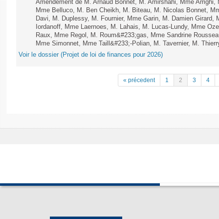
Amendement de M. Arnaud Bonnet, M. Amirshahi, Mme Arrighi, 
Mme Belluco, M. Ben Cheikh, M. Biteau, M. Nicolas Bonnet, Mm
Davi, M. Duplessy, M. Fournier, Mme Garin, M. Damien Girard,
Iordanoff, Mme Laernoes, M. Lahais, M. Lucas-Lundy, Mme Oz
Raux, Mme Regol, M. Roum&#233;gas, Mme Sandrine Rousseau
Mme Simonnet, Mme Taill&#233;-Polian, M. Tavernier, M. Thierry
Voir le dossier (Projet de loi de finances pour 2026)
« précedent
1
2
3
4