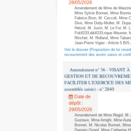
28/05/2026
Amendement de Mme de Maistre, 
Mme Sylvie Bonnet, Mme Bonniva
Fabrice Brun, M. Ceccoli, Mme 
Dive, Mme Duby-Muller, M. Dupa
Hetzel, M. Juvin, M. Le Fur, M.
Fr&#233;d&#233;rique Meunier, 
Rinchet, M. Rolland, Mme Tabarot
Jean-Pierre Vigier - Article 5 BIS
Voir le dossier (Proposition de loi visa
recouvrement des avoirs saisis et confis
Amendement n° 36 - VISANT
GESTION ET DE RECOUVREMEN
FACILITER L'EXERCICE DES MISS
assemblée saisie) - n° 2840
Date de
dépôt :
29/05/2026
Amendement de Mme Regol, M. Am
Gustave, Mme Arrighi, Mme Auta
Bonnet, M. Nicolas Bonnet, Mme 
Damien Girard, Mme Catherine H