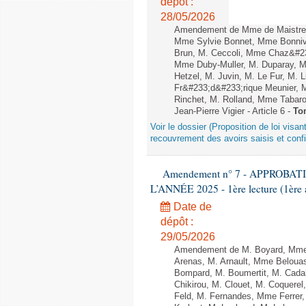
dépôt :
28/05/2026
Amendement de Mme de Maistre, 
Mme Sylvie Bonnet, Mme Bonniva
Brun, M. Ceccoli, Mme Chaz&#23
Mme Duby-Muller, M. Duparay, M
Hetzel, M. Juvin, M. Le Fur, M.
Fr&#233;d&#233;rique Meunier, 
Rinchet, M. Rolland, Mme Tabarot
Jean-Pierre Vigier - Article 6 -
To
Voir le dossier (Proposition de loi visa
recouvrement des avoirs saisis et confis
Amendement n° 7 - APPROBA
L’ANNÉE 2025 - 1ère lecture (1ère a
Date de
dépôt :
29/05/2026
Amendement de M. Boyard, Mme 
Arenas, M. Arnault, Mme Belouas
Bompard, M. Boumertit, M. Cada
Chikirou, M. Clouet, M. Coquer
Feld, M. Fernandes, Mme Ferrer