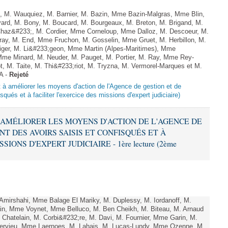
M. Wauquiez, M. Barnier, M. Bazin, Mme Bazin-Malgras, Mme Blin,
rd, M. Bony, M. Boucard, M. Bourgeaux, M. Breton, M. Brigand, M.
Chaz&#233;, M. Cordier, Mme Corneloup, Mme Dalloz, M. Descoeur, M.
ray, M. End, Mme Fruchon, M. Gosselin, Mme Gruet, M. Herbillon, M.
 Liger, M. Li&#233;geon, Mme Martin (Alpes-Maritimes), Mme
Mme Minard, M. Neuder, M. Pauget, M. Portier, M. Ray, Mme Rey-
, M. Taite, M. Thi&#233;riot, M. Tryzna, M. Vermorel-Marques et M.
 A -
Rejeté
nt à améliorer les moyens d'action de l'Agence de gestion et de
qués et à faciliter l'exercice des missions d'expert judiciaire)
 À AMÉLIORER LES MOYENS D'ACTION DE L'AGENCE DE
T DES AVOIRS SAISIS ET CONFISQUÉS ET À
IONS D'EXPERT JUDICIAIRE - 1ère lecture (2ème
irshahi, Mme Balage El Mariky, M. Duplessy, M. Iordanoff, M.
in, Mme Voynet, Mme Belluco, M. Ben Cheikh, M. Biteau, M. Arnaud
Chatelain, M. Corbi&#232;re, M. Davi, M. Fournier, Mme Garin, M.
ervieu, Mme Laernoes, M. Lahais, M. Lucas-Lundy, Mme Ozenne, M.