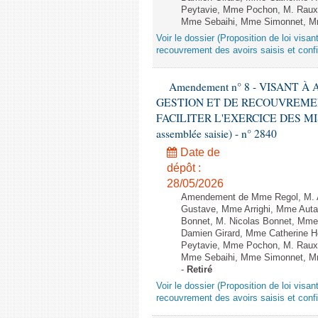
Peytavie, Mme Pochon, M. Raux
Mme Sebaihi, Mme Simonnet, Mme T
Voir le dossier (Proposition de loi visa
recouvrement des avoirs saisis et confis
Amendement n° 8 - VISANT 
GESTION ET DE RECOUVREMEN
FACILITER L'EXERCICE DES MISS
assemblée saisie) - n° 2840
Date de
dépôt :
28/05/2026
Amendement de Mme Regol, M. Am
Gustave, Mme Arrighi, Mme Auta
Bonnet, M. Nicolas Bonnet, Mme 
Damien Girard, Mme Catherine H
Peytavie, Mme Pochon, M. Raux
Mme Sebaihi, Mme Simonnet, Mme T
-
Retiré
Voir le dossier (Proposition de loi visa
recouvrement des avoirs saisis et confis