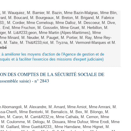
M. Wauquiez, M. Barnier, M. Bazin, Mme Bazin-Malgras, Mme Blin,
rd, M. Boucard, M. Bourgeaux, M. Breton, M. Brigand, M. Fabrice
3;, M. Cordier, Mme Corneloup, Mme Dalloz, M. Descoeur, M. Dive,
. End, Mme Fruchon, M. Gosselin, Mme Gruet, M. Herbillon, M.
 Liger, M. Li&#233;geon, Mme Martin (Alpes-Maritimes), Mme
Mme Minard, M. Neuder, M. Pauget, M. Portier, M. Ray, Mme Rey-
, M. Taite, M. Thi&#233;riot, M. Tryzna, M. Vermorel-Marques et M.
mbé
nt à améliorer les moyens d'action de l'Agence de gestion et de
qués et à faciliter l'exercice des missions d'expert judiciaire)
TION DES COMPTES DE LA SÉCURITÉ SOCIALE DE
ssemblée saisie) - n° 2843
Abomangoli, M. Alexandre, M. Amard, Mme Amiot, Mme Amrani, M.
sa-Cherifi, Mme Bentorki, M. Bernalicis, M. Bex, M. Bilongo, M.
len, M. Caron, M. Carri&#232;re, Mme Cathala, M. Cernon, Mme
el, M. Coulomme, M. Delogu, M. Diouara, Mme Dufour, Mme Erodi, Mme
, M. Gaillard, Mme Guett&#233;, Mme Hamdane, Mme Hignet, M.