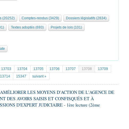
s (20252)
Comptes-rendus (3429)
Dossiers législatifs (2834)
01)
Textes adoptés (693)
Projets de lois (101)
date
13703
13704
13705
13706
13707
13708
13709
13714
15347
suivant »
 À AMÉLIORER LES MOYENS D'ACTION DE L'AGENCE DE
T DES AVOIRS SAISIS ET CONFISQUÉS ET À
IONS D'EXPERT JUDICIAIRE - 1ère lecture (2ème