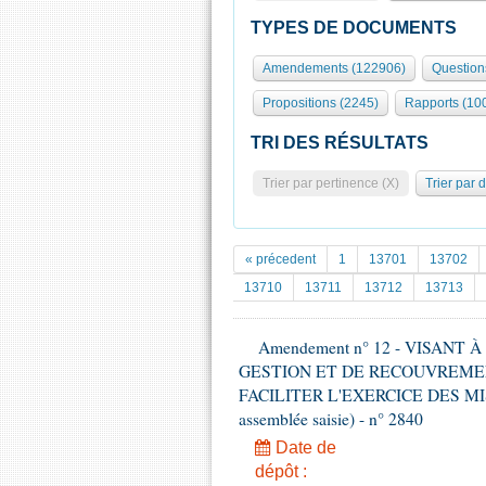
TYPES DE DOCUMENTS
Amendements (122906)
Question
Propositions (2245)
Rapports (10
TRI DES RÉSULTATS
Trier par pertinence (X)
Trier par 
« précedent
1
13701
13702
13710
13711
13712
13713
Amendement n° 12 - VISANT
GESTION ET DE RECOUVREMEN
FACILITER L'EXERCICE DES MISS
assemblée saisie) - n° 2840
Date de
dépôt :