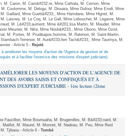
en, M. Caron, M. Carri&#232;re, Mme Cathala, M. Cernon, Mme
el, M. Coulomme, M. Delogu, M. Diouara, Mme Dufour, Mme Erodi, Mme
, M. Gaillard, Mme Guett&#233;, Mme Hamdane, Mme Hignet, M.
, M. Laisney, M. Le Coq, M. Le Gall, Mme Leboucher, M. Legavre, Mme
vraud, M. L&#233;aument, Mme &#201;lisa Martin, M. Maudet, Mme
on Meunier, M. Nilor, Mme Nosb&#233;, Mme Obono, Mme Oziol,
mal, M. Portes, M. Prud&apos;homme, M. Ratenon, M. Saint-Martin,
Stambach-Terrenoir, M. Aur&#233;lien Tach&#233;, Mme Taurinya, M.
nier - Article 5 -
Rejeté
nt à améliorer les moyens d'action de l'Agence de gestion et de
qués et à faciliter l'exercice des missions d'expert judiciaire)
 À AMÉLIORER LES MOYENS D'ACTION DE L'AGENCE DE
T DES AVOIRS SAISIS ET CONFISQUÉS ET À
IONS D'EXPERT JUDICIAIRE - 1ère lecture (2ème
 Faucillon, Mme Bourouaha, M. Brugerolles, M. B&#233;nard, M.
. Maillot, M. Maurel, M. Monnet, M. Nadeau, M. Peu, Mme Reid
. Tjibaou - Article 6 -
Tombé