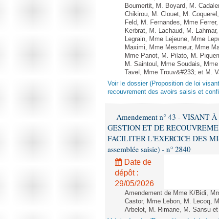
Boumertit, M. Boyard, M. Cadal
Chikirou, M. Clouet, M. Coquer
Feld, M. Fernandes, Mme Ferrer
Kerbrat, M. Lachaud, M. Lahmar
Legrain, Mme Lejeune, Mme Lep
Maximi, Mme Mesmeur, Mme Man
Mme Panot, M. Pilato, M. Pique
M. Saintoul, Mme Soudais, Mme 
Tavel, Mme Trouv&#233; et M. Van
Voir le dossier (Proposition de loi visa
recouvrement des avoirs saisis et confis
Amendement n° 43 - VISANT
GESTION ET DE RECOUVREMEN
FACILITER L'EXERCICE DES MISS
assemblée saisie) - n° 2840
Date de
dépôt :
29/05/2026
Amendement de Mme K/Bidi, Mme
Castor, Mme Lebon, M. Lecoq, M
Arbelot, M. Rimane, M. Sansu et M