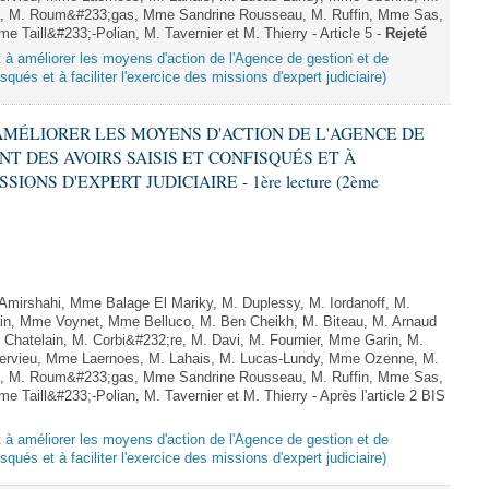
, M. Roum&#233;gas, Mme Sandrine Rousseau, M. Ruffin, Mme Sas,
aill&#233;-Polian, M. Tavernier et M. Thierry - Article 5 -
Rejeté
nt à améliorer les moyens d'action de l'Agence de gestion et de
qués et à faciliter l'exercice des missions d'expert judiciaire)
À AMÉLIORER LES MOYENS D'ACTION DE L'AGENCE DE
T DES AVOIRS SAISIS ET CONFISQUÉS ET À
IONS D'EXPERT JUDICIAIRE - 1ère lecture (2ème
irshahi, Mme Balage El Mariky, M. Duplessy, M. Iordanoff, M.
in, Mme Voynet, Mme Belluco, M. Ben Cheikh, M. Biteau, M. Arnaud
Chatelain, M. Corbi&#232;re, M. Davi, M. Fournier, Mme Garin, M.
ervieu, Mme Laernoes, M. Lahais, M. Lucas-Lundy, Mme Ozenne, M.
, M. Roum&#233;gas, Mme Sandrine Rousseau, M. Ruffin, Mme Sas,
aill&#233;-Polian, M. Tavernier et M. Thierry - Après l'article 2 BIS
nt à améliorer les moyens d'action de l'Agence de gestion et de
qués et à faciliter l'exercice des missions d'expert judiciaire)