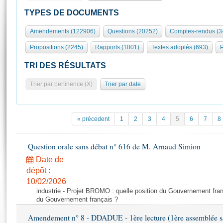
S'id
Présidence
Séance publique
Rôle et pouvoirs de l'Assemblée
Visiter l'Assemblée
TYPES DE DOCUMENTS
Fiches « Connaissance de l’Assemblée »
577 députés
Commissions et autres organes
Visite virtuelle du palais Bourbon
Amendements (122906)
Questions (20252)
Comptes-rendus (3
Organisation de l'Assemblée
Groupes politiques
Europe et International
Assister à une séance
Mot
Propositions (2245)
Rapports (1001)
Textes adoptés (693)
P
Présidence
Conférence des Présidents
Bureau
Collège des Ques
Élections législatives
Contrôle et évaluation
Accès des chercheurs à l’Assemblée
TRI DES RÉSULTATS
Congrès
Les évènements
S'inscrire
Trier par pertinence (X)
Trier par date
Pétitions
Statistiques et chiffres clés
Transparence et déontologie
Vous n'ave
Patrimoine
E
Documents de référence
« précedent
1
2
3
4
5
6
7
8
La Bibliothèque
( Constitution | Règlement de l'Assemblée ... )
Documents parlementaires
Les archives
Question orale sans débat n° 616 de M. Arnaud Simion
Projets de loi
Contacts et plan d'accès
Date de
Propositions de loi
Histoire
Photos libres de droit
dépôt :
Amendements
Juniors
10/02/2026
Textes adoptés
industrie - Projet BROMO : quelle position du Gouvernement fran
Anciennes législatures
du Gouvernement français ?
Liens vers les sites publics
Rapports d'information
Amendement n° 8 - DDADUE - 1ère lecture (1ère assemblée sai