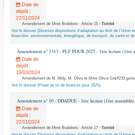
Rapports d'enquête
Date de
Rapports législatifs
dépôt :
Rapports sur l'application des lois
22/11/2024
Baromètre de l’application des lois
Amendement de Mme Brulebois - Article 15 -
Tombé
Voir le dossier (Diverses dispositions d’adaptation au droit de l’Unio
financière, environnementale, énergétique, de transport, de santé et de
Dossiers législatifs
Budget et sécurité sociale
Amendement n° 3313 - PLF POUR 2025 - 1ère lecture (1ère as
Questions écrites et orales
Date de
Comptes rendus des débats
dépôt :
19/10/2024
Amendement de M. Midy, M. Olive et Mme Olivia Gr&#233;goire - 
Voir le dossier (Projet de loi de finances pour 2025)
Amendement n° 10 - DDADUE - 1ère lecture (1ère assemblée s
Date de
dépôt :
22/11/2024
Amendement de Mme Brulebois - Article 17 -
Tombé
Voir le dossier (Diverses dispositions d’adaptation au droit de l’Unio