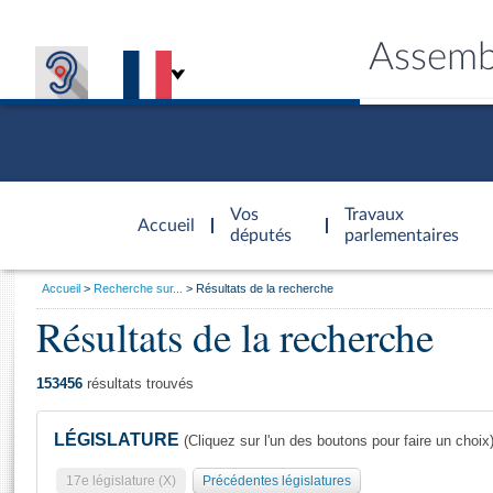
Assemb
Accèder à
la page
Vos
Travaux
Accueil
d'accueil
députés
parlementaires
Vous
Accueil
Recherche sur...
Résultats de la recherche
êtes
Résultats de la recherche
Général
ici
CONNEX
TRAVA
CONNA
DÉC
:
153456
résultats trouvés
LÉGISLATURE
(Cliquez sur l'un des boutons pour faire un choix
17e législature (X)
Précédentes législatures