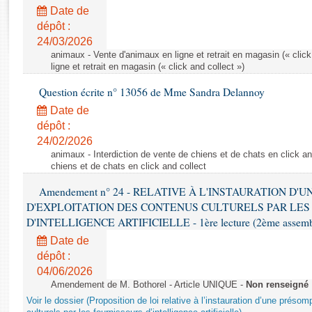
Rapports d'enquête
Date de
Rapports législatifs
dépôt :
Rapports sur l'application des lois
24/03/2026
Baromètre de l’application des lois
animaux - Vente d'animaux en ligne et retrait en magasin (« click
ligne et retrait en magasin (« click and collect »)
Question écrite n° 13056 de Mme Sandra Delannoy
Dossiers législatifs
Date de
Budget et sécurité sociale
dépôt :
Questions écrites et orales
24/02/2026
Comptes rendus des débats
animaux - Interdiction de vente de chiens et de chats en click and
chiens et de chats en click and collect
Amendement n° 24 - RELATIVE À L'INSTAURATION D'
D'EXPLOITATION DES CONTENUS CULTURELS PAR LES
D'INTELLIGENCE ARTIFICIELLE - 1ère lecture (2ème assemblé
Date de
dépôt :
04/06/2026
Amendement de M. Bothorel - Article UNIQUE -
Non renseigné
Voir le dossier (Proposition de loi relative à l’instauration d’une présom