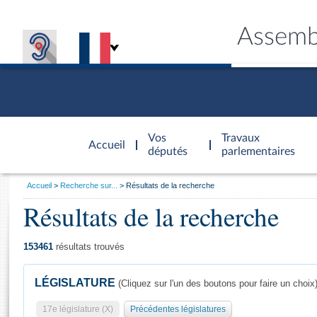
Assemb
Accèder à
la page
Vos
Travaux
Accueil
d'accueil
députés
parlementaires
Vous
Accueil
Recherche sur...
Résultats de la recherche
êtes
Résultats de la recherche
Général
ici
CONNEX
TRAVA
CONNA
DÉC
:
153461
résultats trouvés
LÉGISLATURE
(Cliquez sur l'un des boutons pour faire un choix
17e législature (X)
Précédentes législatures