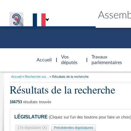
Assemb
Accèder à
la page
Vos
Travaux
Accueil
d'accueil
députés
parlementaires
Vous
Accueil
Recherche sur...
Résultats de la recherche
êtes
Résultats de la recherche
Général
ici
CONNEX
TRAVA
CONNA
DÉC
:
166753
résultats trouvés
LÉGISLATURE
(Cliquez sur l'un des boutons pour faire un choix
17e législature (X)
Précédentes législatures