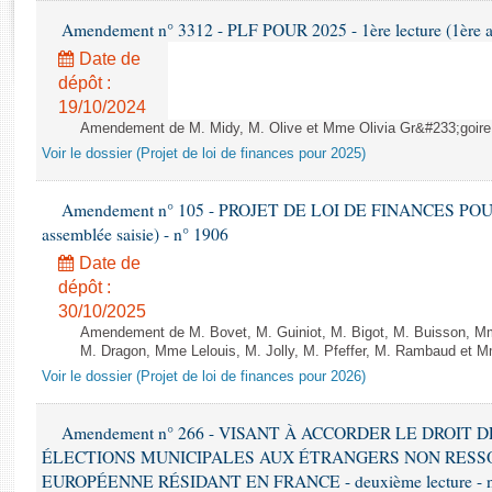
Rapports d'enquête
Amendement n° 3312 - PLF POUR 2025 - 1ère lecture (1ère as
Rapports législatifs
Date de
Rapports sur l'application des lois
dépôt :
Baromètre de l’application des lois
19/10/2024
Amendement de M. Midy, M. Olive et Mme Olivia Gr&#233;goire - 
Dossiers législatifs
Voir le dossier (Projet de loi de finances pour 2025)
Budget et sécurité sociale
Questions écrites et orales
Amendement n° 105 - PROJET DE LOI DE FINANCES POUR 20
assemblée saisie) - n° 1906
Comptes rendus des débats
Date de
dépôt :
30/10/2025
Amendement de M. Bovet, M. Guiniot, M. Bigot, M. Buisson, Mm
M. Dragon, Mme Lelouis, M. Jolly, M. Pfeffer, M. Rambaud et Mm
Voir le dossier (Projet de loi de finances pour 2026)
Amendement n° 266 - VISANT À ACCORDER LE DROIT D
ÉLECTIONS MUNICIPALES AUX ÉTRANGERS NON RESSO
EUROPÉENNE RÉSIDANT EN FRANCE - deuxième lecture - n