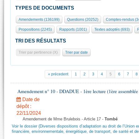
S'id
Présidence
Séance publique
Rôle et pouvoirs de l'Assemblée
Visiter l'Assemblée
TYPES DE DOCUMENTS
Fiches « Connaissance de l’Assemblée »
577 députés
Commissions et autres organes
Visite virtuelle du palais Bourbon
Amendements (136199)
Questions (20252)
Comptes-rendus (3
Organisation de l'Assemblée
Groupes politiques
Europe et International
Assister à une séance
Mot
Propositions (2245)
Rapports (1001)
Textes adoptés (693)
P
Présidence
Conférence des Présidents
Bureau
Collège des Ques
Élections législatives
Contrôle et évaluation
Accès des chercheurs à l’Assemblée
TRI DES RÉSULTATS
Congrès
Les évènements
S'inscrire
Trier par pertinence (X)
Trier par date
Pétitions
Statistiques et chiffres clés
Transparence et déontologie
Vous n'ave
Patrimoine
E
Documents de référence
« précedent
1
2
3
4
5
6
7
8
La Bibliothèque
( Constitution | Règlement de l'Assemblée ... )
Documents parlementaires
Les archives
Amendement n° 10 - DDADUE - 1ère lecture (1ère assemblée s
Projets de loi
Contacts et plan d'accès
Date de
Propositions de loi
Histoire
Photos libres de droit
dépôt :
Amendements
Juniors
22/11/2024
Textes adoptés
Amendement de Mme Brulebois - Article 17 -
Tombé
Anciennes législatures
Voir le dossier (Diverses dispositions d’adaptation au droit de l’Unio
Liens vers les sites publics
financière, environnementale, énergétique, de transport, de santé et de
Rapports d'information