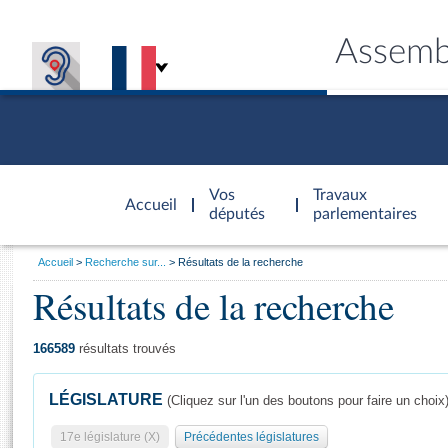
Assemb
Accèder à
la page
Vos
Travaux
Accueil
d'accueil
députés
parlementaires
Vous
Accueil
Recherche sur...
Résultats de la recherche
êtes
Résultats de la recherche
Général
ici
CONNEX
TRAVA
CONNA
DÉC
:
166589
résultats trouvés
LÉGISLATURE
(Cliquez sur l'un des boutons pour faire un choix
17e législature (X)
Précédentes législatures