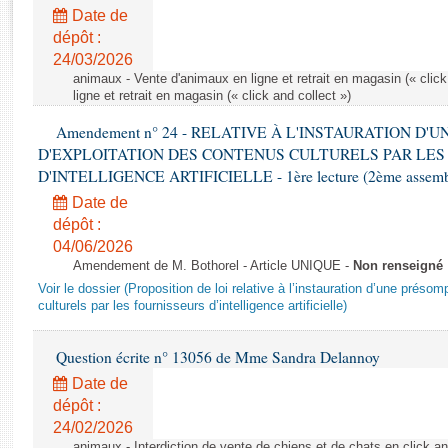
Rapports d'enquête
Date de
Rapports législatifs
dépôt :
Rapports sur l'application des lois
24/03/2026
Baromètre de l’application des lois
animaux - Vente d'animaux en ligne et retrait en magasin (« click
ligne et retrait en magasin (« click and collect »)
Amendement n° 24 - RELATIVE À L'INSTAURATION D'
Dossiers législatifs
D'EXPLOITATION DES CONTENUS CULTURELS PAR LES
Budget et sécurité sociale
D'INTELLIGENCE ARTIFICIELLE - 1ère lecture (2ème assemblé
Questions écrites et orales
Date de
Comptes rendus des débats
dépôt :
04/06/2026
Amendement de M. Bothorel - Article UNIQUE -
Non renseigné
Voir le dossier (Proposition de loi relative à l’instauration d’une présom
culturels par les fournisseurs d’intelligence artificielle)
Question écrite n° 13056 de Mme Sandra Delannoy
Date de
dépôt :
24/02/2026
animaux - Interdiction de vente de chiens et de chats en click and