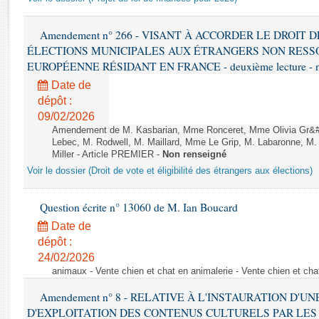
Rapports d'enquête
Rapports législatifs
Amendement n° 266 - VISANT À ACCORDER LE DROIT D
Rapports sur l'application des lois
ÉLECTIONS MUNICIPALES AUX ÉTRANGERS NON RESSO
Baromètre de l’application des lois
EUROPÉENNE RÉSIDANT EN FRANCE - deuxième lecture - n
Date de
Dossiers législatifs
dépôt :
Budget et sécurité sociale
09/02/2026
Amendement de M. Kasbarian, Mme Ronceret, Mme Olivia Gr&#2
Questions écrites et orales
Lebec, M. Rodwell, M. Maillard, Mme Le Grip, M. Labaronne, 
Comptes rendus des débats
Miller - Article PREMIER -
Non renseigné
Voir le dossier (Droit de vote et éligibilité des étrangers aux élections)
Question écrite n° 13060 de M. Ian Boucard
Date de
dépôt :
24/02/2026
animaux - Vente chien et chat en animalerie - Vente chien et cha
Amendement n° 8 - RELATIVE À L'INSTAURATION D'
D'EXPLOITATION DES CONTENUS CULTURELS PAR LES