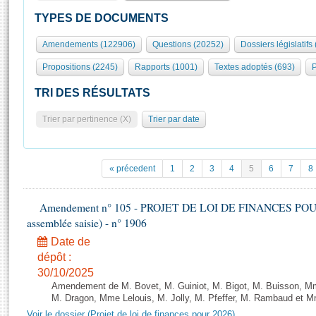
S'id
Présidence
Séance publique
Rôle et pouvoirs de l'Assemblée
Visiter l'Assemblée
TYPES DE DOCUMENTS
Fiches « Connaissance de l’Assemblée »
577 députés
Commissions et autres organes
Visite virtuelle du palais Bourbon
Amendements (122906)
Questions (20252)
Dossiers législatifs
Organisation de l'Assemblée
Groupes politiques
Europe et International
Assister à une séance
Mot
Propositions (2245)
Rapports (1001)
Textes adoptés (693)
P
Présidence
Conférence des Présidents
Bureau
Collège des Ques
Élections législatives
Contrôle et évaluation
Accès des chercheurs à l’Assemblée
TRI DES RÉSULTATS
Congrès
Les évènements
S'inscrire
Trier par pertinence (X)
Trier par date
Pétitions
Statistiques et chiffres clés
Transparence et déontologie
Vous n'ave
Patrimoine
E
Documents de référence
« précedent
1
2
3
4
5
6
7
8
La Bibliothèque
( Constitution | Règlement de l'Assemblée ... )
Documents parlementaires
Les archives
Amendement n° 105 - PROJET DE LOI DE FINANCES POUR 20
Projets de loi
Contacts et plan d'accès
assemblée saisie) - n° 1906
Propositions de loi
Histoire
Photos libres de droit
Date de
Amendements
Juniors
dépôt :
Textes adoptés
30/10/2025
Anciennes législatures
Amendement de M. Bovet, M. Guiniot, M. Bigot, M. Buisson, Mm
Liens vers les sites publics
M. Dragon, Mme Lelouis, M. Jolly, M. Pfeffer, M. Rambaud et Mm
Rapports d'information
Voir le dossier (Projet de loi de finances pour 2026)