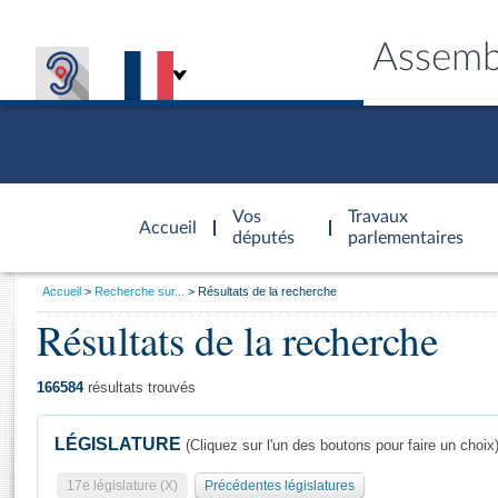
Assemb
Accèder à
la page
Vos
Travaux
Accueil
d'accueil
députés
parlementaires
Vous
Accueil
Recherche sur...
Résultats de la recherche
êtes
Résultats de la recherche
Général
ici
CONNEX
TRAVA
CONNA
DÉC
:
166584
résultats trouvés
LÉGISLATURE
(Cliquez sur l'un des boutons pour faire un choix
17e législature (X)
Précédentes législatures