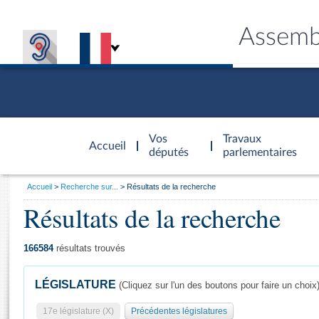
Assemb
Accèder à
la page
Vos
Travaux
Accueil
d'accueil
députés
parlementaires
Vous
Accueil
Recherche sur...
Résultats de la recherche
êtes
Résultats de la recherche
Général
ici
CONNEX
TRAVA
CONNA
DÉC
:
166584
résultats trouvés
LÉGISLATURE
(Cliquez sur l'un des boutons pour faire un choix
17e législature (X)
Précédentes législatures