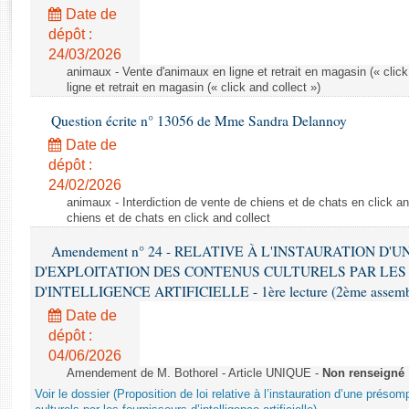
Rapports d'enquête
Date de
Rapports législatifs
dépôt :
Rapports sur l'application des lois
24/03/2026
Baromètre de l’application des lois
animaux - Vente d'animaux en ligne et retrait en magasin (« click
ligne et retrait en magasin (« click and collect »)
Question écrite n° 13056 de Mme Sandra Delannoy
Dossiers législatifs
Date de
Budget et sécurité sociale
dépôt :
Questions écrites et orales
24/02/2026
Comptes rendus des débats
animaux - Interdiction de vente de chiens et de chats en click and
chiens et de chats en click and collect
Amendement n° 24 - RELATIVE À L'INSTAURATION D'
D'EXPLOITATION DES CONTENUS CULTURELS PAR LES
D'INTELLIGENCE ARTIFICIELLE - 1ère lecture (2ème assemblé
Date de
dépôt :
04/06/2026
Amendement de M. Bothorel - Article UNIQUE -
Non renseigné
Voir le dossier (Proposition de loi relative à l’instauration d’une présom