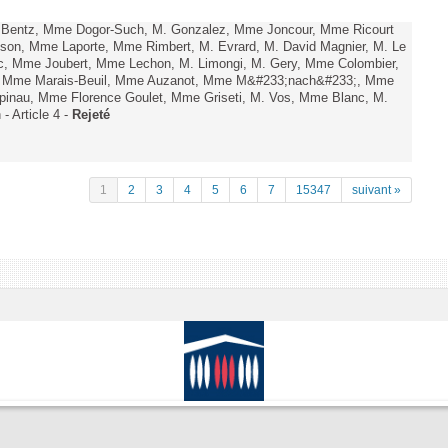
. Bentz, Mme Dogor-Such, M. Gonzalez, Mme Joncour, Mme Ricourt
Tesson, Mme Laporte, Mme Rimbert, M. Evrard, M. David Magnier, M. Le
c, Mme Joubert, Mme Lechon, M. Limongi, M. Gery, Mme Colombier,
rd, Mme Marais-Beuil, Mme Auzanot, Mme M&#233;nach&#233;, Mme
;pinau, Mme Florence Goulet, Mme Griseti, M. Vos, Mme Blanc, M.
- Article 4 -
Rejeté
1
2
3
4
5
6
7
15347
suivant »