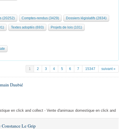
s (20252)
Comptes-rendus (3429)
Dossiers législatifs (2834)
01)
Textes adoptés (693)
Projets de lois (101)
date
1
2
3
4
5
6
7
15347
suivant »
omain Daubié
ique en click and collect - Vente d'animaux domestique en click and
 Constance Le Grip