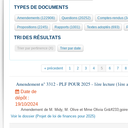
S'id
Présidence
Séance publique
Rôle et pouvoirs de l'Assemblée
Visiter l'Assemblée
TYPES DE DOCUMENTS
Fiches « Connaissance de l’Assemblée »
577 députés
Commissions et autres organes
Visite virtuelle du palais Bourbon
Amendements (122906)
Questions (20252)
Comptes-rendus (3
Organisation de l'Assemblée
Groupes politiques
Europe et International
Assister à une séance
Mot
Propositions (2245)
Rapports (1001)
Textes adoptés (693)
P
Présidence
Conférence des Présidents
Bureau
Collège des Ques
Élections législatives
Contrôle et évaluation
Accès des chercheurs à l’Assemblée
TRI DES RÉSULTATS
Congrès
Les évènements
S'inscrire
Trier par pertinence (X)
Trier par date
Pétitions
Statistiques et chiffres clés
Transparence et déontologie
Vous n'ave
Patrimoine
E
Documents de référence
« précedent
1
2
3
4
5
6
7
8
La Bibliothèque
( Constitution | Règlement de l'Assemblée ... )
Documents parlementaires
Les archives
Amendement n° 3312 - PLF POUR 2025 - 1ère lecture (1ère as
Projets de loi
Contacts et plan d'accès
Date de
Propositions de loi
Histoire
Photos libres de droit
dépôt :
Amendements
Juniors
19/10/2024
Textes adoptés
Amendement de M. Midy, M. Olive et Mme Olivia Gr&#233;goire - 
Anciennes législatures
Voir le dossier (Projet de loi de finances pour 2025)
Liens vers les sites publics
Rapports d'information