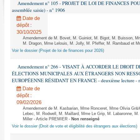
Rapports d'enquête
Amendement n° 105 - PROJET DE LOI DE FINANCES POUR 20
assemblée saisie) - n° 1906
Rapports législatifs
Rapports sur l'application des lois
Date de
dépôt :
Baromètre de l’application des lois
30/10/2025
Amendement de M. Bovet, M. Guiniot, M. Bigot, M. Buisson, Mm
Dossiers législatifs
M. Dragon, Mme Lelouis, M. Jolly, M. Pfeffer, M. Rambaud et Mm
Budget et sécurité sociale
Voir le dossier (Projet de loi de finances pour 2026)
Questions écrites et orales
Amendement n° 266 - VISANT À ACCORDER LE DROIT D
Comptes rendus des débats
ÉLECTIONS MUNICIPALES AUX ÉTRANGERS NON RESSO
EUROPÉENNE RÉSIDANT EN FRANCE - deuxième lecture - n
Date de
dépôt :
09/02/2026
Amendement de M. Kasbarian, Mme Ronceret, Mme Olivia Gr&#2
Lebec, M. Rodwell, M. Maillard, Mme Le Grip, M. Labaronne, 
Miller - Article PREMIER -
Non renseigné
Voir le dossier (Droit de vote et éligibilité des étrangers aux élections)