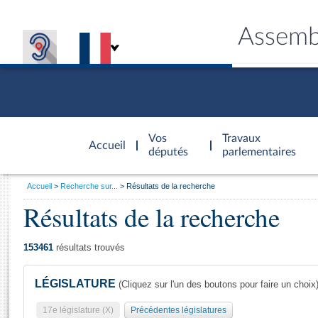
Assemb
Accèder à
la page
Vos
Travaux
Accueil
d'accueil
députés
parlementaires
Vous
Accueil
Recherche sur...
Résultats de la recherche
êtes
Résultats de la recherche
Général
ici
CONNEX
TRAVA
CONNA
DÉC
:
153461
résultats trouvés
LÉGISLATURE
(Cliquez sur l'un des boutons pour faire un choix
17e législature (X)
Précédentes législatures