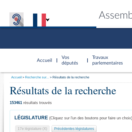
Assemb
Accèder à
la page
Vos
Travaux
Accueil
d'accueil
députés
parlementaires
Vous
Accueil
Recherche sur...
Résultats de la recherche
êtes
Résultats de la recherche
Général
ici
CONNEX
TRAVA
CONNA
DÉC
:
153461
résultats trouvés
LÉGISLATURE
(Cliquez sur l'un des boutons pour faire un choix
17e législature (X)
Précédentes législatures