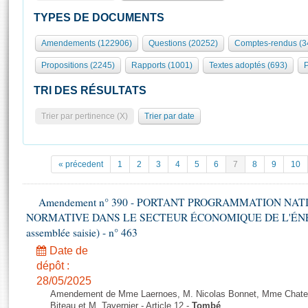
S'id
Présidence
Séance publique
Rôle et pouvoirs de l'Assemblée
Visiter l'Assemblée
TYPES DE DOCUMENTS
Fiches « Connaissance de l’Assemblée »
577 députés
Commissions et autres organes
Visite virtuelle du palais Bourbon
Amendements (122906)
Questions (20252)
Comptes-rendus (3
Organisation de l'Assemblée
Groupes politiques
Europe et International
Assister à une séance
Mot
Propositions (2245)
Rapports (1001)
Textes adoptés (693)
P
Présidence
Conférence des Présidents
Bureau
Collège des Ques
Élections législatives
Contrôle et évaluation
Accès des chercheurs à l’Assemblée
TRI DES RÉSULTATS
Congrès
Les évènements
S'inscrire
Trier par pertinence (X)
Trier par date
Pétitions
Statistiques et chiffres clés
Transparence et déontologie
Vous n'ave
Patrimoine
E
Documents de référence
« précedent
1
2
3
4
5
6
7
8
9
10
La Bibliothèque
( Constitution | Règlement de l'Assemblée ... )
Documents parlementaires
Les archives
Amendement n° 390 - PORTANT PROGRAMMATION NAT
Projets de loi
Contacts et plan d'accès
NORMATIVE DANS LE SECTEUR ÉCONOMIQUE DE L'ÉNERGIE
Propositions de loi
Histoire
assemblée saisie) - n° 463
Photos libres de droit
Amendements
Juniors
Date de
Textes adoptés
dépôt :
Anciennes législatures
28/05/2025
Liens vers les sites publics
Rapports d'information
Amendement de Mme Laernoes, M. Nicolas Bonnet, Mme Chatela
Biteau et M. Tavernier - Article 12 -
Tombé