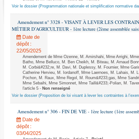
Rapports d'enquête
Voir le dossier (Programmation nationale et simplification normative d
Rapports législatifs
Rapports sur l'application des lois
Amendement n° 3328 - VISANT À LEVER LES CONTRAI
Baromètre de l’application des lois
MÉTIER D’AGRICULTEUR - 1ère lecture (2ème assemblée saisie
Date de
Dossiers législatifs
dépôt :
Budget et sécurité sociale
22/05/2025
Amendement de Mme Ozenne, M. Amirshahi, Mme Arrighi, Mme 
Questions écrites et orales
Batho, Mme Belluco, M. Ben Cheikh, M. Biteau, M. Arnaud Bonn
Comptes rendus des débats
M. Corbi&#232;re, M. Davi, M. Duplessy, M. Fournier, Mme Gar
Catherine Hervieu, M. Iordanoff, Mme Laernoes, M. Lahais, M.
Pochon, M. Raux, Mme Regol, M. Roum&#233;gas, Mme Sandri
Mme Sebaihi, Mme Simonnet, Mme Taill&#233;-Polian, M. Tavern
l'article 5 -
Non renseigné
Voir le dossier (Proposition de loi visant à lever les contraintes à l’exer
Amendement n° 306 - FIN DE VIE - 1ère lecture (1ère assembl
Date de
dépôt :
03/04/2025