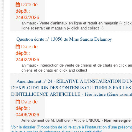
Rapports d'enquête
Date de
Rapports législatifs
dépôt :
Rapports sur l'application des lois
24/03/2026
Baromètre de l’application des lois
animaux - Vente d'animaux en ligne et retrait en magasin (« click
ligne et retrait en magasin (« click and collect »)
Question écrite n° 13056 de Mme Sandra Delannoy
Dossiers législatifs
Date de
Budget et sécurité sociale
dépôt :
Questions écrites et orales
24/02/2026
Comptes rendus des débats
animaux - Interdiction de vente de chiens et de chats en click and
chiens et de chats en click and collect
Amendement n° 24 - RELATIVE À L'INSTAURATION D'
D'EXPLOITATION DES CONTENUS CULTURELS PAR LES
D'INTELLIGENCE ARTIFICIELLE - 1ère lecture (2ème assemblé
Date de
dépôt :
04/06/2026
Amendement de M. Bothorel - Article UNIQUE -
Non renseigné
Voir le dossier (Proposition de loi relative à l’instauration d’une présom