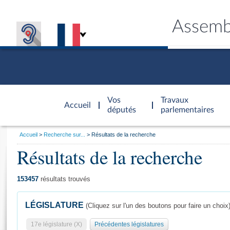
Assemb
Accèder à
la page
Vos
Travaux
Accueil
d'accueil
députés
parlementaires
Vous
Accueil
Recherche sur...
Résultats de la recherche
êtes
Résultats de la recherche
Général
ici
CONNEX
TRAVA
CONNA
DÉC
:
153457
résultats trouvés
LÉGISLATURE
(Cliquez sur l'un des boutons pour faire un choix
17e législature (X)
Précédentes législatures