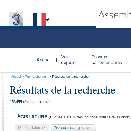
Assemb
Accèder à
la page
Vos
Travaux
Accueil
d'accueil
députés
parlementaires
Vous
Accueil
Recherche sur...
Résultats de la recherche
êtes
Résultats de la recherche
Général
ici
CONNEX
TRAVA
CONNA
DÉC
:
153455
résultats trouvés
LÉGISLATURE
(Cliquez sur l'un des boutons pour faire un choix
17e législature (X)
Précédentes législatures