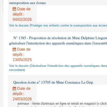
Rapports d'enquête
surexposition aux écrans
Rapports législatifs
Date de
Rapports sur l'application des lois
dépôt :
Baromètre de l’application des lois
04/02/2026
Voir le dossier (Protéger nos enfants contre la surexposition aux écran
Dossiers législatifs
N° 1385 - Proposition de résolution de Mme Delphine Lingem
Budget et sécurité sociale
généraliser l'interdiction des appareils numériques dans l'ensemb
Questions écrites et orales
Date de
Comptes rendus des débats
dépôt :
13/05/2025
Voir le dossier (Généraliser l'interdiction des appareils numériques da
secondaire)
Question écrite n° 13705 de Mme Constance Le Grip
Date de
dépôt :
24/03/2026
animaux - Vente d'animaux en ligne et retrait en magasin (« click