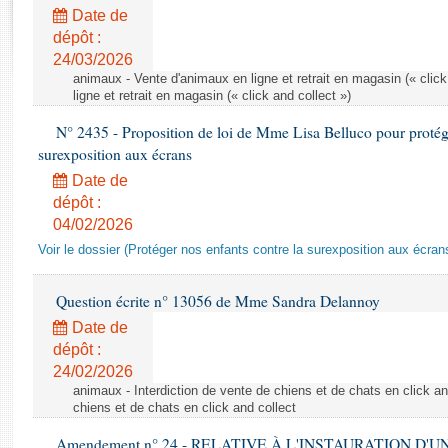
Rapports d'enquête
Date de
Rapports législatifs
dépôt :
Rapports sur l'application des lois
24/03/2026
Baromètre de l’application des lois
animaux - Vente d'animaux en ligne et retrait en magasin (« click
ligne et retrait en magasin (« click and collect »)
N° 2435 - Proposition de loi de Mme Lisa Belluco pour protége
Dossiers législatifs
surexposition aux écrans
Budget et sécurité sociale
Date de
Questions écrites et orales
dépôt :
Comptes rendus des débats
04/02/2026
Voir le dossier (Protéger nos enfants contre la surexposition aux écran
Question écrite n° 13056 de Mme Sandra Delannoy
Date de
dépôt :
24/02/2026
animaux - Interdiction de vente de chiens et de chats en click and
chiens et de chats en click and collect
Amendement n° 24 - RELATIVE À L'INSTAURATION D'