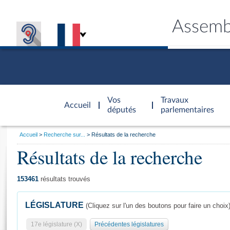
Assemb
Accèder à
la page
Vos
Travaux
Accueil
d'accueil
députés
parlementaires
Vous
Accueil
Recherche sur...
Résultats de la recherche
êtes
Résultats de la recherche
Général
ici
CONNEX
TRAVA
CONNA
DÉC
:
153461
résultats trouvés
LÉGISLATURE
(Cliquez sur l'un des boutons pour faire un choix
17e législature (X)
Précédentes législatures