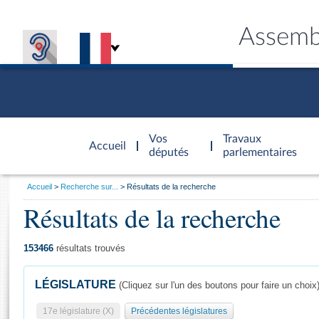
Assemb
Accèder à
la page
Vos
Travaux
Accueil
d'accueil
députés
parlementaires
Vous
Accueil
Recherche sur...
Résultats de la recherche
êtes
Résultats de la recherche
Général
ici
CONNEX
TRAVA
CONNA
DÉC
:
153466
résultats trouvés
LÉGISLATURE
(Cliquez sur l'un des boutons pour faire un choix
17e législature (X)
Précédentes législatures