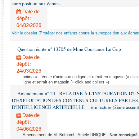
Rapports d'enquête
surexposition aux écrans
Rapports législatifs
Date de
Rapports sur l'application des lois
dépôt :
Baromètre de l’application des lois
04/02/2026
Voir le dossier (Protéger nos enfants contre la surexposition aux écran
Dossiers législatifs
Question écrite n° 13705 de Mme Constance Le Grip
Budget et sécurité sociale
Date de
Questions écrites et orales
dépôt :
Comptes rendus des débats
24/03/2026
animaux - Vente d'animaux en ligne et retrait en magasin (« click
ligne et retrait en magasin (« click and collect »)
Amendement n° 24 - RELATIVE À L'INSTAURATION D'
D'EXPLOITATION DES CONTENUS CULTURELS PAR LES
D'INTELLIGENCE ARTIFICIELLE - 1ère lecture (2ème assemblé
Date de
dépôt :
04/06/2026
Amendement de M. Bothorel - Article UNIQUE -
Non renseigné