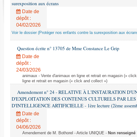
Rapports d'enquête
surexposition aux écrans
Rapports législatifs
Date de
Rapports sur l'application des lois
dépôt :
Baromètre de l’application des lois
04/02/2026
Voir le dossier (Protéger nos enfants contre la surexposition aux écran
Dossiers législatifs
Question écrite n° 13705 de Mme Constance Le Grip
Budget et sécurité sociale
Date de
Questions écrites et orales
dépôt :
Comptes rendus des débats
24/03/2026
animaux - Vente d'animaux en ligne et retrait en magasin (« click
ligne et retrait en magasin (« click and collect »)
Amendement n° 24 - RELATIVE À L'INSTAURATION D'
D'EXPLOITATION DES CONTENUS CULTURELS PAR LES
D'INTELLIGENCE ARTIFICIELLE - 1ère lecture (2ème assemblé
Date de
dépôt :
04/06/2026
Amendement de M. Bothorel - Article UNIQUE -
Non renseigné