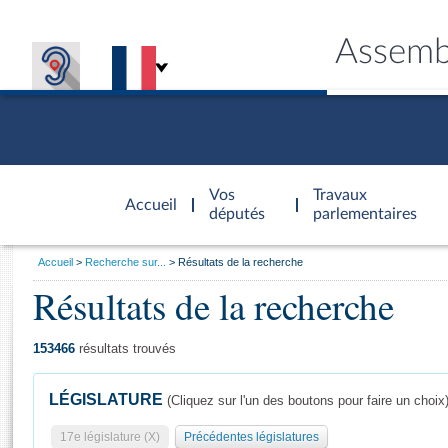
Assemb
Accèder à
la page
Vos
Travaux
Accueil
d'accueil
députés
parlementaires
Vous
Accueil
Recherche sur...
Résultats de la recherche
êtes
Résultats de la recherche
Général
ici
CONNEX
TRAVA
CONNA
DÉC
:
153466
résultats trouvés
LÉGISLATURE
(Cliquez sur l'un des boutons pour faire un choix
17e législature (X)
Précédentes législatures