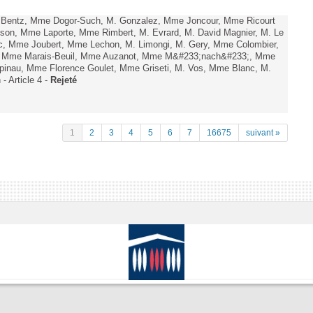
. Bentz, Mme Dogor-Such, M. Gonzalez, Mme Joncour, Mme Ricourt
Tesson, Mme Laporte, Mme Rimbert, M. Evrard, M. David Magnier, M. Le
c, Mme Joubert, Mme Lechon, M. Limongi, M. Gery, Mme Colombier,
rd, Mme Marais-Beuil, Mme Auzanot, Mme M&#233;nach&#233;, Mme
;pinau, Mme Florence Goulet, Mme Griseti, M. Vos, Mme Blanc, M.
- Article 4 -
Rejeté
1
2
3
4
5
6
7
16675
suivant »