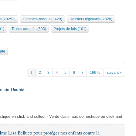
s (20252)
Comptes-rendus (3429)
Dossiers législatifs (2828)
01)
Textes adoptés (693)
Projets de lois (101)
date
1
2
3
4
5
6
7
16675
suivant »
omain Daubié
ique en click and collect - Vente d'animaux domestique en click and
me Lisa Belluco pour protéger nos enfants contre la