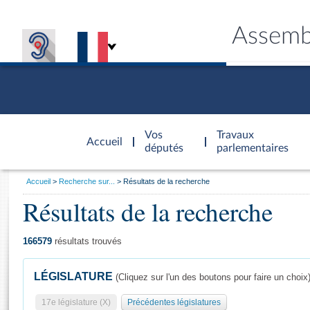
Assemb
Accèder à
la page
Vos
Travaux
Accueil
d'accueil
députés
parlementaires
Vous
Accueil
Recherche sur...
Résultats de la recherche
êtes
Résultats de la recherche
Général
ici
CONNEX
TRAVA
CONNA
DÉC
:
166579
résultats trouvés
LÉGISLATURE
(Cliquez sur l'un des boutons pour faire un choix
17e législature (X)
Précédentes législatures