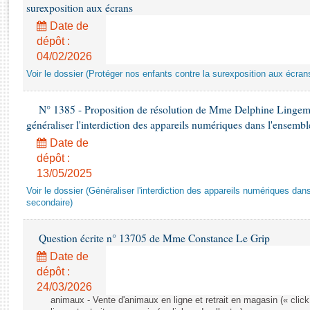
Rapports d'enquête
surexposition aux écrans
Rapports législatifs
Date de
Rapports sur l'application des lois
dépôt :
Baromètre de l’application des lois
04/02/2026
Voir le dossier (Protéger nos enfants contre la surexposition aux écran
Dossiers législatifs
N° 1385 - Proposition de résolution de Mme Delphine Lingem
Budget et sécurité sociale
généraliser l'interdiction des appareils numériques dans l'ensemb
Questions écrites et orales
Date de
Comptes rendus des débats
dépôt :
13/05/2025
Voir le dossier (Généraliser l'interdiction des appareils numériques da
secondaire)
Question écrite n° 13705 de Mme Constance Le Grip
Date de
dépôt :
24/03/2026
animaux - Vente d'animaux en ligne et retrait en magasin (« click