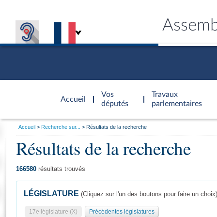
Assemb
Accèder à
la page
Vos
Travaux
Accueil
d'accueil
députés
parlementaires
Vous
Accueil
Recherche sur...
Résultats de la recherche
êtes
Résultats de la recherche
Général
ici
CONNEX
TRAVA
CONNA
DÉC
:
166580
résultats trouvés
LÉGISLATURE
(Cliquez sur l'un des boutons pour faire un choix
17e législature (X)
Précédentes législatures