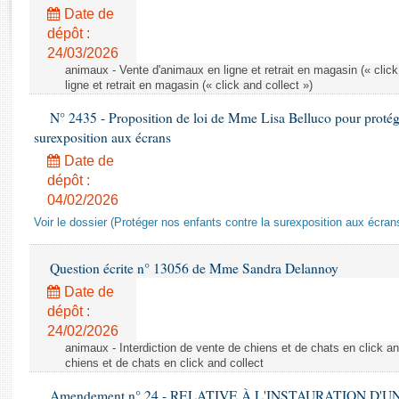
Rapports d'enquête
Date de
Rapports législatifs
dépôt :
Rapports sur l'application des lois
24/03/2026
Baromètre de l’application des lois
animaux - Vente d'animaux en ligne et retrait en magasin (« click
ligne et retrait en magasin (« click and collect »)
N° 2435 - Proposition de loi de Mme Lisa Belluco pour protége
Dossiers législatifs
surexposition aux écrans
Budget et sécurité sociale
Date de
Questions écrites et orales
dépôt :
Comptes rendus des débats
04/02/2026
Voir le dossier (Protéger nos enfants contre la surexposition aux écran
Question écrite n° 13056 de Mme Sandra Delannoy
Date de
dépôt :
24/02/2026
animaux - Interdiction de vente de chiens et de chats en click and
chiens et de chats en click and collect
Amendement n° 24 - RELATIVE À L'INSTAURATION D'