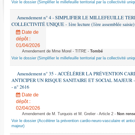
Rapports d'enquête
Voir le dossier (Simplifier le millefeuille territorial par la collectivité uniq
Rapports législatifs
Rapports sur l'application des lois
Amendement n° 4 - SIMPLIFIER LE MILLEFEUILLE TE
COLLECTIVITÉ UNIQUE - 1ère lecture (1ère assemblée saisie) 
Baromètre de l’application des lois
Date de
dépôt :
Dossiers législatifs
01/04/2026
Budget et sécurité sociale
Amendement de Mme Morel - TITRE -
Tombé
Questions écrites et orales
Voir le dossier (Simplifier le millefeuille territorial par la collectivité uniq
Comptes rendus des débats
Amendement n° 35 - ACCÉLÉRER LA PRÉVENTION CA
ANTICIPER UN RISQUE SANITAIRE ET SOCIAL MAJEUR - 1ère 
- n° 2616
Date de
dépôt :
02/04/2026
Amendement de M. Turquois et M. Grelier - Article 2 -
Non rens
Voir le dossier (Accélérer la prévention cardio-neuro-vasculaire et antici
majeur)