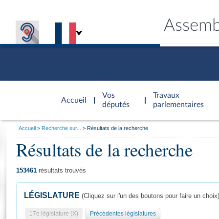
Assemb
Accèder à
la page
Vos
Travaux
Accueil
d'accueil
députés
parlementaires
Vous
Accueil
Recherche sur...
Résultats de la recherche
êtes
Résultats de la recherche
Général
ici
CONNEX
TRAVA
CONNA
DÉC
:
153461
résultats trouvés
LÉGISLATURE
(Cliquez sur l'un des boutons pour faire un choix
17e législature (X)
Précédentes législatures