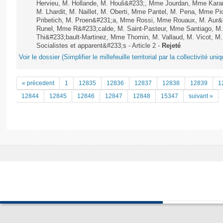
Hervieu, M. Hollande, M. Houli&#233;, Mme Jourdan, Mme Kara
M. Lhardit, M. Naillet, M. Oberti, Mme Pantel, M. Pena, Mme 
Pribetich, M. Proen&#231;a, Mme Rossi, Mme Rouaux, M. Aur&
Runel, Mme R&#233;calde, M. Saint-Pasteur, Mme Santiago, M.
Thi&#233;bault-Martinez, Mme Thomin, M. Vallaud, M. Vicot, M.
Socialistes et apparent&#233;s - Article 2 -
Rejeté
Voir le dossier (Simplifier le millefeuille territorial par la collectivité uniq
« précedent
1
12835
12836
12837
12838
12839
1
12844
12845
12846
12847
12848
15347
suivant »