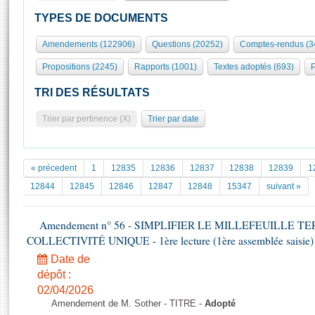
S'id
Présidence
Séance publique
Rôle et pouvoirs de l'Assemblée
Visiter l'Assemblée
TYPES DE DOCUMENTS
Fiches « Connaissance de l’Assemblée »
577 députés
Commissions et autres organes
Visite virtuelle du palais Bourbon
Amendements (122906)
Questions (20252)
Comptes-rendus (3
Organisation de l'Assemblée
Groupes politiques
Europe et International
Assister à une séance
Mot
Propositions (2245)
Rapports (1001)
Textes adoptés (693)
P
Présidence
Conférence des Présidents
Bureau
Collège des Ques
Élections législatives
Contrôle et évaluation
Accès des chercheurs à l’Assemblée
TRI DES RÉSULTATS
Congrès
Les évènements
S'inscrire
Trier par pertinence (X)
Trier par date
Pétitions
Statistiques et chiffres clés
Transparence et déontologie
Vous n'ave
Patrimoine
E
Documents de référence
« précedent
1
12835
12836
12837
12838
12839
1
La Bibliothèque
( Constitution | Règlement de l'Assemblée ... )
Documents parlementaires
12844
12845
12846
12847
12848
15347
suivant »
Les archives
Projets de loi
Contacts et plan d'accès
Amendement n° 56 - SIMPLIFIER LE MILLEFEUILLE T
Propositions de loi
Histoire
COLLECTIVITÉ UNIQUE - 1ère lecture (1ère assemblée saisie) 
Photos libres de droit
Amendements
Juniors
Date de
Textes adoptés
Anciennes législatures
dépôt :
02/04/2026
Liens vers les sites publics
Rapports d'information
Amendement de M. Sother - TITRE -
Adopté