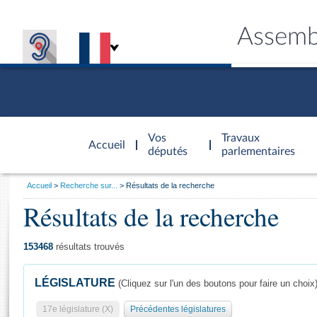
Assemb
Accèder à
la page
Vos
Travaux
Accueil
d'accueil
députés
parlementaires
Vous
Accueil
Recherche sur...
Résultats de la recherche
êtes
Résultats de la recherche
Général
ici
CONNEX
TRAVA
CONNA
DÉC
:
153468
résultats trouvés
LÉGISLATURE
(Cliquez sur l'un des boutons pour faire un choix
17e législature (X)
Précédentes législatures