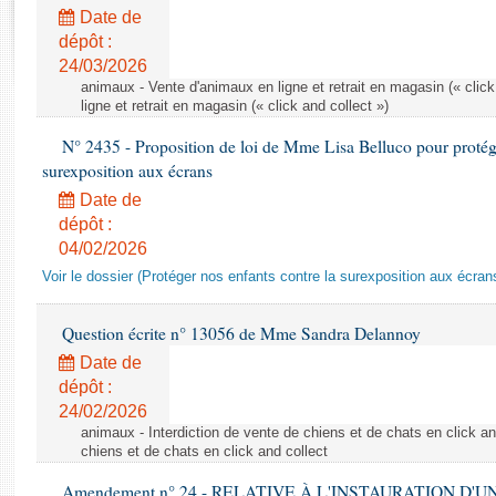
Rapports d'enquête
Date de
Rapports législatifs
dépôt :
Rapports sur l'application des lois
24/03/2026
Baromètre de l’application des lois
animaux - Vente d'animaux en ligne et retrait en magasin (« click
ligne et retrait en magasin (« click and collect »)
N° 2435 - Proposition de loi de Mme Lisa Belluco pour protége
Dossiers législatifs
surexposition aux écrans
Budget et sécurité sociale
Date de
Questions écrites et orales
dépôt :
Comptes rendus des débats
04/02/2026
Voir le dossier (Protéger nos enfants contre la surexposition aux écran
Question écrite n° 13056 de Mme Sandra Delannoy
Date de
dépôt :
24/02/2026
animaux - Interdiction de vente de chiens et de chats en click and
chiens et de chats en click and collect
Amendement n° 24 - RELATIVE À L'INSTAURATION D'