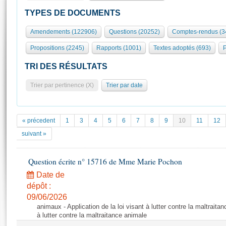
S'id
Présidence
Séance publique
Rôle et pouvoirs de l'Assemblée
Visiter l'Assemblée
TYPES DE DOCUMENTS
Fiches « Connaissance de l’Assemblée »
577 députés
Commissions et autres organes
Visite virtuelle du palais Bourbon
Amendements (122906)
Questions (20252)
Comptes-rendus (3
Organisation de l'Assemblée
Groupes politiques
Europe et International
Assister à une séance
Mot
Propositions (2245)
Rapports (1001)
Textes adoptés (693)
P
Présidence
Conférence des Présidents
Bureau
Collège des Ques
Élections législatives
Contrôle et évaluation
Accès des chercheurs à l’Assemblée
TRI DES RÉSULTATS
Congrès
Les évènements
S'inscrire
Trier par pertinence (X)
Trier par date
Pétitions
Statistiques et chiffres clés
Transparence et déontologie
Vous n'ave
Patrimoine
E
Documents de référence
« précedent
1
3
4
5
6
7
8
9
10
11
12
La Bibliothèque
( Constitution | Règlement de l'Assemblée ... )
Documents parlementaires
suivant »
Les archives
Projets de loi
Contacts et plan d'accès
Question écrite n° 15716 de Mme Marie Pochon
Propositions de loi
Histoire
Photos libres de droit
Amendements
Date de
Juniors
dépôt :
Textes adoptés
Anciennes législatures
09/06/2026
animaux - Application de la loi visant à lutter contre la maltraitan
Liens vers les sites publics
Rapports d'information
à lutter contre la maltraitance animale