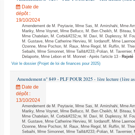
Date de
dépôt :
19/10/2024
Amendement de M. Peytavie, Mme Sas, M. Amirshahi, Mme Arri
Mariky, Mme Voynet, Mme Belluco, M. Ben Cheikh, M. Biteau, M
Mme Chatelain, M. Corbi&#232;re, M. Davi, M. Duplessy, M. Fou
M. Gustave, Mme Catherine Hervieu, M. Iordanoff, Mme Laerno
Ozenne, Mme Pochon, M. Raux, Mme Regol, M. Ruffin, M. Thi
Sebaihi, Mme Simonnet, Mme Taill&#233;-Polian, M. Tavernier,
Delaporte, Mme Lebon et M. Monnet - Après l'article 13 -
Rejeté
Voir le dossier (Projet de loi de finances pour 2025)
Amendement n° 849 - PLF POUR 2025 - 1ère lecture (1ère ass
Date de
dépôt :
13/10/2024
Amendement de M. Peytavie, Mme Sas, M. Amirshahi, Mme Arri
Mariky, Mme Voynet, Mme Belluco, M. Ben Cheikh, M. Biteau, M
Mme Chatelain, M. Corbi&#232;re, M. Davi, M. Duplessy, M. Fou
M. Gustave, Mme Catherine Hervieu, M. Iordanoff, Mme Laerno
Ozenne, Mme Pochon, M. Raux, Mme Regol, M. Ruffin, M. Thi
Sebaihi, Mme Simonnet, Mme Taill&#233;-Polian, M. Tavernier,