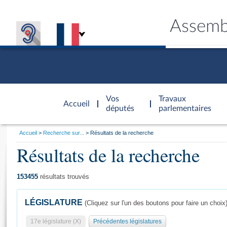
Assemb
Accèder à
la page
Vos
Travaux
Accueil
d'accueil
députés
parlementaires
Vous
Accueil
Recherche sur...
Résultats de la recherche
êtes
Résultats de la recherche
Général
ici
CONNEX
TRAVA
CONNA
DÉC
:
153455
résultats trouvés
LÉGISLATURE
(Cliquez sur l'un des boutons pour faire un choix
17e législature (X)
Précédentes législatures