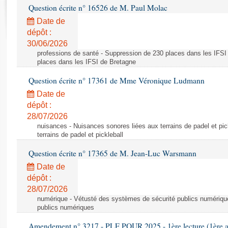
Rapports d'enquête
Question écrite n° 16526 de M. Paul Molac
Rapports législatifs
Date de
Rapports sur l'application des lois
dépôt :
Baromètre de l’application des lois
30/06/2026
professions de santé - Suppression de 230 places dans les IFSI
places dans les IFSI de Bretagne
Dossiers législatifs
Question écrite n° 17361 de Mme Véronique Ludmann
Budget et sécurité sociale
Date de
Questions écrites et orales
dépôt :
Comptes rendus des débats
28/07/2026
nuisances - Nuisances sonores liées aux terrains de padel et pic
terrains de padel et pickleball
Question écrite n° 17365 de M. Jean-Luc Warsmann
Date de
dépôt :
28/07/2026
numérique - Vétusté des systèmes de sécurité publics numériqu
publics numériques
Amendement n° 3217 - PLF POUR 2025 - 1ère lecture (1ère as