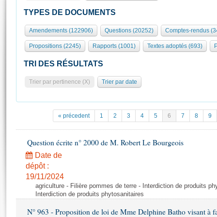
S'id
Présidence
Séance publique
Rôle et pouvoirs de l'Assemblée
Visiter l'Assemblée
TYPES DE DOCUMENTS
Fiches « Connaissance de l’Assemblée »
577 députés
Commissions et autres organes
Visite virtuelle du palais Bourbon
Amendements (122906)
Questions (20252)
Comptes-rendus (3
Organisation de l'Assemblée
Groupes politiques
Europe et International
Assister à une séance
Mot
Propositions (2245)
Rapports (1001)
Textes adoptés (693)
P
Présidence
Conférence des Présidents
Bureau
Collège des Ques
Élections législatives
Contrôle et évaluation
Accès des chercheurs à l’Assemblée
TRI DES RÉSULTATS
Congrès
Les évènements
S'inscrire
Trier par pertinence (X)
Trier par date
Pétitions
Statistiques et chiffres clés
Transparence et déontologie
Vous n'ave
Patrimoine
E
Documents de référence
« précedent
1
2
3
4
5
6
7
8
9
La Bibliothèque
( Constitution | Règlement de l'Assemblée ... )
Documents parlementaires
Les archives
Question écrite n° 2000 de M. Robert Le Bourgeois
Projets de loi
Contacts et plan d'accès
Date de
Propositions de loi
Histoire
Photos libres de droit
dépôt :
Amendements
Juniors
19/11/2024
Textes adoptés
agriculture - Filière pommes de terre - Interdiction de produits ph
Anciennes législatures
Interdiction de produits phytosanitaires
Liens vers les sites publics
Rapports d'information
N° 963 - Proposition de loi de Mme Delphine Batho visant à fav