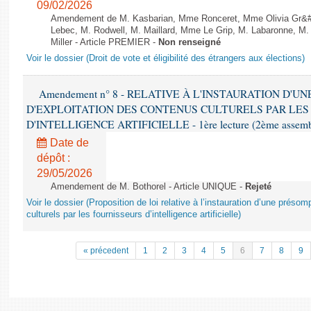
09/02/2026
Amendement de M. Kasbarian, Mme Ronceret, Mme Olivia Gr&#2
Lebec, M. Rodwell, M. Maillard, Mme Le Grip, M. Labaronne, 
Miller - Article PREMIER -
Non renseigné
Voir le dossier (Droit de vote et éligibilité des étrangers aux élections)
Amendement n° 8 - RELATIVE À L'INSTAURATION D'
D'EXPLOITATION DES CONTENUS CULTURELS PAR LES
D'INTELLIGENCE ARTIFICIELLE - 1ère lecture (2ème assemblé
Date de
dépôt :
29/05/2026
Amendement de M. Bothorel - Article UNIQUE -
Rejeté
Voir le dossier (Proposition de loi relative à l’instauration d’une présom
culturels par les fournisseurs d’intelligence artificielle)
« précedent
1
2
3
4
5
6
7
8
9