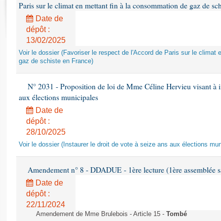
Rapports d'enquête
Paris sur le climat en mettant fin à la consommation de gaz de sc
Rapports législatifs
Date de
Rapports sur l'application des lois
dépôt :
Baromètre de l’application des lois
13/02/2025
Voir le dossier (Favoriser le respect de l'Accord de Paris sur le clima
gaz de schiste en France)
Dossiers législatifs
Budget et sécurité sociale
N° 2031 - Proposition de loi de Mme Céline Hervieu visant à ins
Questions écrites et orales
aux élections municipales
Comptes rendus des débats
Date de
dépôt :
28/10/2025
Voir le dossier (Instaurer le droit de vote à seize ans aux élections mun
Amendement n° 8 - DDADUE - 1ère lecture (1ère assemblée sai
Date de
dépôt :
22/11/2024
Amendement de Mme Brulebois - Article 15 -
Tombé