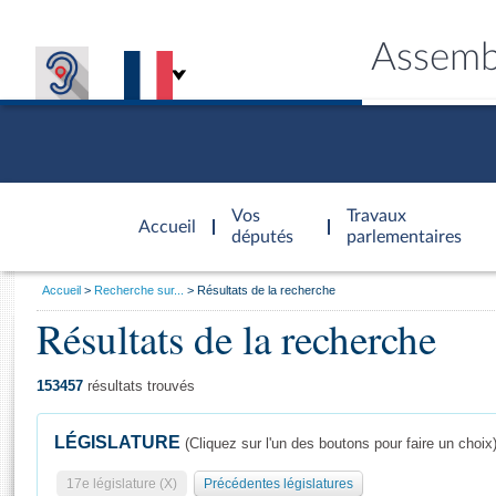
Assemb
Accèder à
la page
Vos
Travaux
Accueil
d'accueil
députés
parlementaires
Vous
Accueil
Recherche sur...
Résultats de la recherche
êtes
Résultats de la recherche
Général
ici
CONNEX
TRAVA
CONNA
DÉC
:
153457
résultats trouvés
LÉGISLATURE
(Cliquez sur l'un des boutons pour faire un choix
17e législature (X)
Précédentes législatures