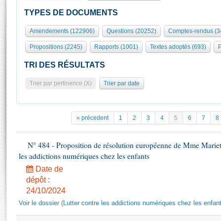
S'id
Présidence
Séance publique
Rôle et pouvoirs de l'Assemblée
Visiter l'Assemblée
TYPES DE DOCUMENTS
Fiches « Connaissance de l’Assemblée »
577 députés
Commissions et autres organes
Visite virtuelle du palais Bourbon
Amendements (122906)
Questions (20252)
Comptes-rendus (3
Organisation de l'Assemblée
Groupes politiques
Europe et International
Assister à une séance
Mot
Propositions (2245)
Rapports (1001)
Textes adoptés (693)
P
Présidence
Conférence des Présidents
Bureau
Collège des Ques
Élections législatives
Contrôle et évaluation
Accès des chercheurs à l’Assemblée
TRI DES RÉSULTATS
Congrès
Les évènements
S'inscrire
Trier par pertinence (X)
Trier par date
Pétitions
Statistiques et chiffres clés
Transparence et déontologie
Vous n'ave
Patrimoine
E
Documents de référence
« précedent
1
2
3
4
5
6
7
8
La Bibliothèque
( Constitution | Règlement de l'Assemblée ... )
Documents parlementaires
Les archives
N° 484 - Proposition de résolution européenne de Mme Marietta
Projets de loi
Contacts et plan d'accès
les addictions numériques chez les enfants
Propositions de loi
Histoire
Photos libres de droit
Date de
Amendements
Juniors
dépôt :
Textes adoptés
24/10/2024
Anciennes législatures
Voir le dossier (Lutter contre les addictions numériques chez les enfan
Liens vers les sites publics
Rapports d'information