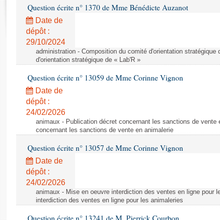
Rapports d'enquête
Question écrite n° 1370 de Mme Bénédicte Auzanot
Rapports législatifs
Date de
Rapports sur l'application des lois
dépôt :
Baromètre de l’application des lois
29/10/2024
administration - Composition du comité d'orientation stratégique
d'orientation stratégique de « Lab'R »
Dossiers législatifs
Question écrite n° 13059 de Mme Corinne Vignon
Budget et sécurité sociale
Date de
Questions écrites et orales
dépôt :
Comptes rendus des débats
24/02/2026
animaux - Publication décret concernant les sanctions de vente e
concernant les sanctions de vente en animalerie
Question écrite n° 13057 de Mme Corinne Vignon
Date de
dépôt :
24/02/2026
animaux - Mise en oeuvre interdiction des ventes en ligne pour l
interdiction des ventes en ligne pour les animaleries
Question écrite n° 13241 de M. Pierrick Courbon