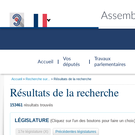
Assemb
Accèder à
la page
Vos
Travaux
Accueil
d'accueil
députés
parlementaires
Vous
Accueil
Recherche sur...
Résultats de la recherche
êtes
Résultats de la recherche
Général
ici
CONNEX
TRAVA
CONNA
DÉC
:
153461
résultats trouvés
LÉGISLATURE
(Cliquez sur l'un des boutons pour faire un choix
17e législature (X)
Précédentes législatures