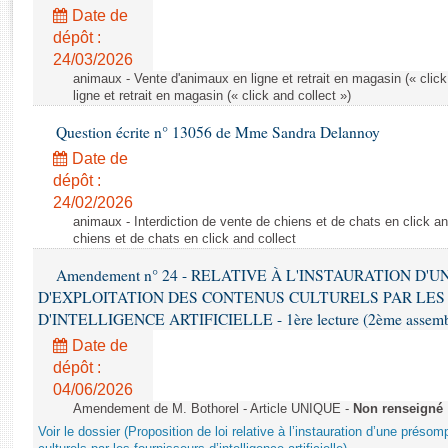
Rapports d'enquête
Date de
Rapports législatifs
dépôt :
Rapports sur l'application des lois
24/03/2026
Baromètre de l’application des lois
animaux - Vente d'animaux en ligne et retrait en magasin (« click
ligne et retrait en magasin (« click and collect »)
Question écrite n° 13056 de Mme Sandra Delannoy
Dossiers législatifs
Date de
Budget et sécurité sociale
dépôt :
Questions écrites et orales
24/02/2026
Comptes rendus des débats
animaux - Interdiction de vente de chiens et de chats en click and
chiens et de chats en click and collect
Amendement n° 24 - RELATIVE À L'INSTAURATION D'
D'EXPLOITATION DES CONTENUS CULTURELS PAR LES
D'INTELLIGENCE ARTIFICIELLE - 1ère lecture (2ème assemblé
Date de
dépôt :
04/06/2026
Amendement de M. Bothorel - Article UNIQUE -
Non renseigné
Voir le dossier (Proposition de loi relative à l’instauration d’une présom