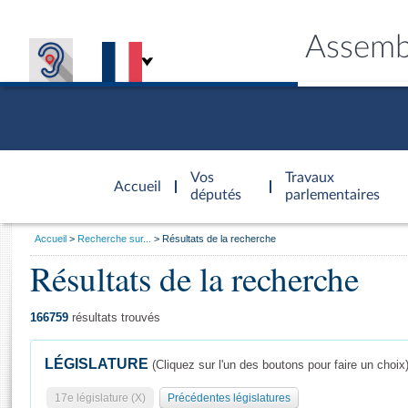
Assemb
Accèder à
la page
Vos
Travaux
Accueil
d'accueil
députés
parlementaires
Vous
Accueil
Recherche sur...
Résultats de la recherche
êtes
Résultats de la recherche
Général
ici
CONNEX
TRAVA
CONNA
DÉC
:
166759
résultats trouvés
LÉGISLATURE
(Cliquez sur l'un des boutons pour faire un choix
17e législature (X)
Précédentes législatures