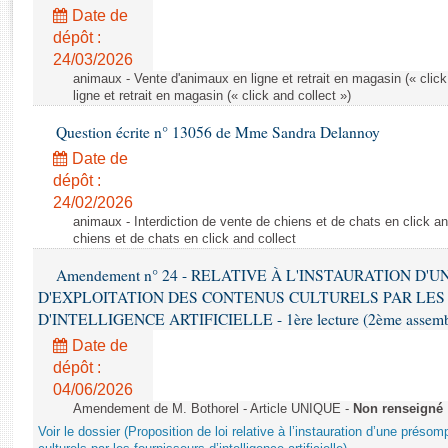
Rapports d'enquête
Date de
Rapports législatifs
dépôt :
Rapports sur l'application des lois
24/03/2026
Baromètre de l’application des lois
animaux - Vente d'animaux en ligne et retrait en magasin (« click
ligne et retrait en magasin (« click and collect »)
Question écrite n° 13056 de Mme Sandra Delannoy
Dossiers législatifs
Date de
Budget et sécurité sociale
dépôt :
Questions écrites et orales
24/02/2026
Comptes rendus des débats
animaux - Interdiction de vente de chiens et de chats en click and
chiens et de chats en click and collect
Amendement n° 24 - RELATIVE À L'INSTAURATION D'
D'EXPLOITATION DES CONTENUS CULTURELS PAR LES
D'INTELLIGENCE ARTIFICIELLE - 1ère lecture (2ème assemblé
Date de
dépôt :
04/06/2026
Amendement de M. Bothorel - Article UNIQUE -
Non renseigné
Voir le dossier (Proposition de loi relative à l’instauration d’une présom