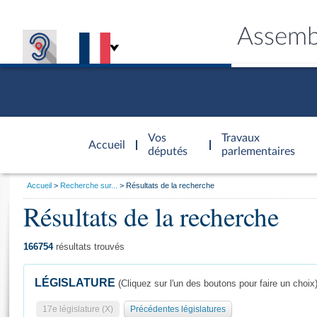
Assemb
Accèder à
la page
Vos
Travaux
Accueil
d'accueil
députés
parlementaires
Vous
Accueil
Recherche sur...
Résultats de la recherche
êtes
Résultats de la recherche
Général
ici
CONNEX
TRAVA
CONNA
DÉC
:
166754
résultats trouvés
LÉGISLATURE
(Cliquez sur l'un des boutons pour faire un choix
17e législature (X)
Précédentes législatures