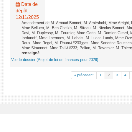
Date de
dépôt :
12/11/2025
Amendement de M. Arnaud Bonnet, M. Amirshahi, Mme Arrighi, 
Mme Belluco, M. Ben Cheikh, M. Biteau, M. Nicolas Bonnet, Mm
Davi, M. Duplessy, M. Fournier, Mme Garin, M. Damien Girard,
Iordanoff, Mme Laernoes, M. Lahais, M. Lucas-Lundy, Mme Oz
Raux, Mme Regol, M. Roum&#233;gas, Mme Sandrine Rousseau
Mme Simonnet, Mme Taill&#233;-Polian, M. Tavernier, M. Thierry
renseigné
Voir le dossier (Projet de loi de finances pour 2026)
« précedent
1
2
3
4