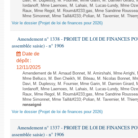
Davi, M. Duplessy, M. Fournier, Mme Garin, M. Damien Girard,
Iordanoff, Mme Laernoes, M. Lahais, M. Lucas-Lundy, Mme Oz
Raux, Mme Regol, M. Roum&#233;gas, Mme Sandrine Rousseau
Mme Simonnet, Mme Taill&#233;-Polian, M. Tavernier, M. Thierry
Voir le dossier (Projet de loi de finances pour 2026)
Amendement n° 1338 - PROJET DE LOI DE FINANCES POUR 2
assemblée saisie) - n° 1906
Date de
dépôt :
12/11/2025
Amendement de M. Arnaud Bonnet, M. Amirshahi, Mme Arrighi, 
Mme Belluco, M. Ben Cheikh, M. Biteau, M. Nicolas Bonnet, Mm
Davi, M. Duplessy, M. Fournier, Mme Garin, M. Damien Girard,
Iordanoff, Mme Laernoes, M. Lahais, M. Lucas-Lundy, Mme Oz
Raux, Mme Regol, M. Roum&#233;gas, Mme Sandrine Rousseau
Mme Simonnet, Mme Taill&#233;-Polian, M. Tavernier, M. Thierry
renseigné
Voir le dossier (Projet de loi de finances pour 2026)
Amendement n° 1337 - PROJET DE LOI DE FINANCES POUR 2
assemblée saisie) - n° 1906