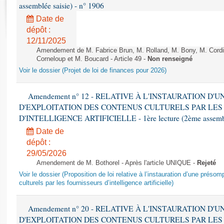
Rapports d'enquête
assemblée saisie) - n° 1906
Rapports législatifs
Date de
Rapports sur l'application des lois
dépôt :
Baromètre de l’application des lois
12/11/2025
Amendement de M. Fabrice Brun, M. Rolland, M. Bony, M. Cord
Corneloup et M. Boucard - Article 49 -
Non renseigné
Dossiers législatifs
Voir le dossier (Projet de loi de finances pour 2026)
Budget et sécurité sociale
Questions écrites et orales
Amendement n° 12 - RELATIVE À L'INSTAURATION D'
D'EXPLOITATION DES CONTENUS CULTURELS PAR LES
Comptes rendus des débats
D'INTELLIGENCE ARTIFICIELLE - 1ère lecture (2ème assemblé
Date de
dépôt :
29/05/2026
Amendement de M. Bothorel - Après l'article UNIQUE -
Rejeté
Voir le dossier (Proposition de loi relative à l’instauration d’une présom
culturels par les fournisseurs d’intelligence artificielle)
Amendement n° 20 - RELATIVE À L'INSTAURATION D'
D'EXPLOITATION DES CONTENUS CULTURELS PAR LES