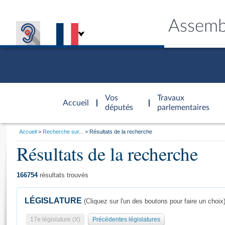
Assemb
Accèder à
la page
Vos
Travaux
Accueil
d'accueil
députés
parlementaires
Vous
Accueil
Recherche sur...
Résultats de la recherche
êtes
Résultats de la recherche
Général
ici
CONNEX
TRAVA
CONNA
DÉC
:
166754
résultats trouvés
LÉGISLATURE
(Cliquez sur l'un des boutons pour faire un choix
17e législature (X)
Précédentes législatures