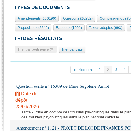
S'id
Présidence
Séance publique
Rôle et pouvoirs de l'Assemblée
Visiter l'Assemblée
TYPES DE DOCUMENTS
Fiches « Connaissance de l’Assemblée »
577 députés
Commissions et autres organes
Visite virtuelle du palais Bourbon
Amendements (136199)
Questions (20252)
Comptes-rendus (3
Organisation de l'Assemblée
Groupes politiques
Europe et International
Assister à une séance
Mot
Propositions (2245)
Rapports (1001)
Textes adoptés (693)
P
Présidence
Conférence des Présidents
Bureau
Collège des Ques
Élections législatives
Contrôle et évaluation
Accès des chercheurs à l’Assemblée
TRI DES RÉSULTATS
Congrès
Les évènements
S'inscrire
Trier par pertinence (X)
Trier par date
Pétitions
Statistiques et chiffres clés
Transparence et déontologie
Vous n'ave
Patrimoine
E
Documents de référence
« précedent
1
2
3
4
La Bibliothèque
( Constitution | Règlement de l'Assemblée ... )
Documents parlementaires
Les archives
Question écrite n° 16309 de Mme Ségolène Amiot
Projets de loi
Contacts et plan d'accès
Date de
Propositions de loi
Histoire
Photos libres de droit
dépôt :
Amendements
Juniors
23/06/2026
Textes adoptés
santé - Prise en compte des troubles psychiatriques dans le plan
Anciennes législatures
des troubles psychiatriques dans le plan national canicule
Liens vers les sites publics
Rapports d'information
Amendement n° 1121 - PROJET DE LOI DE FINANCES POUR 2