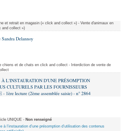
e et retrait en magasin (« click and collect ») - Vente d'animaux en
k and collect »)
e Sandra Delannoy
 chiens et de chats en click and collect - Interdiction de vente de
ollect
VE À L'INSTAURATION D'UNE PRÉSOMPTION
US CULTURELS PAR LES FOURNISSEURS
re lecture (2ème assemblée saisie) - n° 2864
ticle UNIQUE -
Non renseigné
ive à l’instauration d’une présomption d’utilisation des contenus