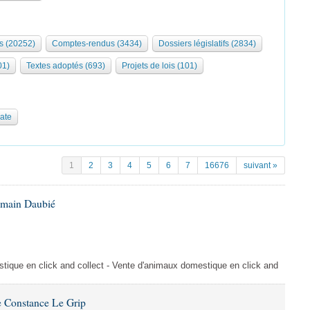
s (20252)
Comptes-rendus (3434)
Dossiers législatifs (2834)
01)
Textes adoptés (693)
Projets de lois (101)
date
1
2
3
4
5
6
7
16676
suivant »
omain Daubié
ique en click and collect - Vente d'animaux domestique en click and
 Constance Le Grip