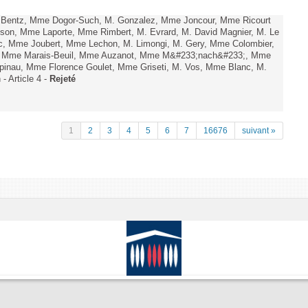
. Bentz, Mme Dogor-Such, M. Gonzalez, Mme Joncour, Mme Ricourt
Tesson, Mme Laporte, Mme Rimbert, M. Evrard, M. David Magnier, M. Le
c, Mme Joubert, Mme Lechon, M. Limongi, M. Gery, Mme Colombier,
rd, Mme Marais-Beuil, Mme Auzanot, Mme M&#233;nach&#233;, Mme
;pinau, Mme Florence Goulet, Mme Griseti, M. Vos, Mme Blanc, M.
- Article 4 -
Rejeté
1
2
3
4
5
6
7
16676
suivant »