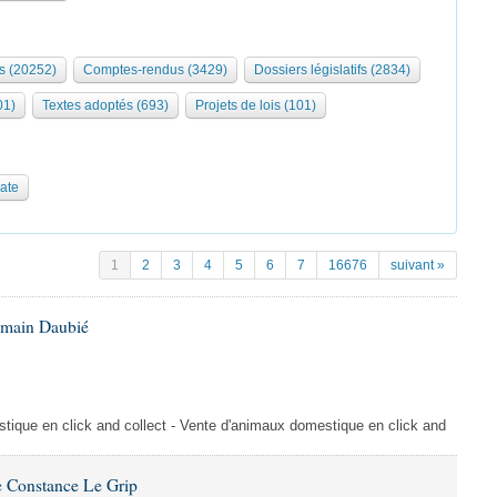
s (20252)
Comptes-rendus (3429)
Dossiers législatifs (2834)
01)
Textes adoptés (693)
Projets de lois (101)
date
1
2
3
4
5
6
7
16676
suivant »
omain Daubié
ique en click and collect - Vente d'animaux domestique en click and
 Constance Le Grip