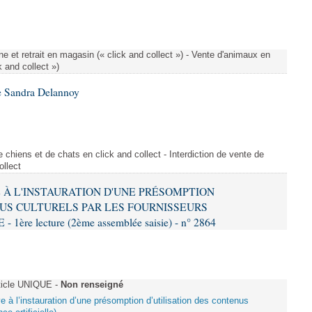
e et retrait en magasin (« click and collect ») - Vente d'animaux en
k and collect »)
e Sandra Delannoy
 chiens et de chats en click and collect - Interdiction de vente de
ollect
VE À L'INSTAURATION D'UNE PRÉSOMPTION
US CULTURELS PAR LES FOURNISSEURS
re lecture (2ème assemblée saisie) - n° 2864
ticle UNIQUE -
Non renseigné
ive à l’instauration d’une présomption d’utilisation des contenus