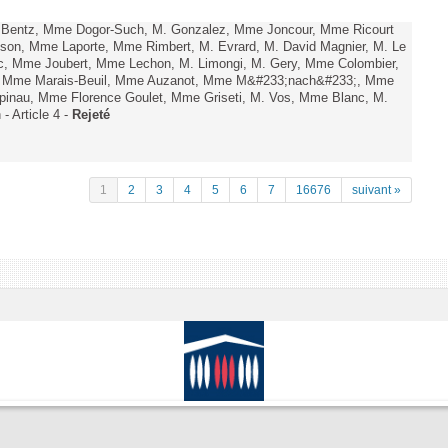
. Bentz, Mme Dogor-Such, M. Gonzalez, Mme Joncour, Mme Ricourt
Tesson, Mme Laporte, Mme Rimbert, M. Evrard, M. David Magnier, M. Le
c, Mme Joubert, Mme Lechon, M. Limongi, M. Gery, Mme Colombier,
rd, Mme Marais-Beuil, Mme Auzanot, Mme M&#233;nach&#233;, Mme
;pinau, Mme Florence Goulet, Mme Griseti, M. Vos, Mme Blanc, M.
- Article 4 -
Rejeté
1
2
3
4
5
6
7
16676
suivant »