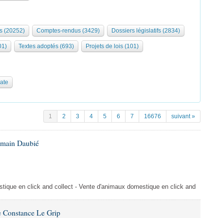
s (20252)
Comptes-rendus (3429)
Dossiers législatifs (2834)
01)
Textes adoptés (693)
Projets de lois (101)
date
1
2
3
4
5
6
7
16676
suivant »
omain Daubié
ique en click and collect - Vente d'animaux domestique en click and
 Constance Le Grip