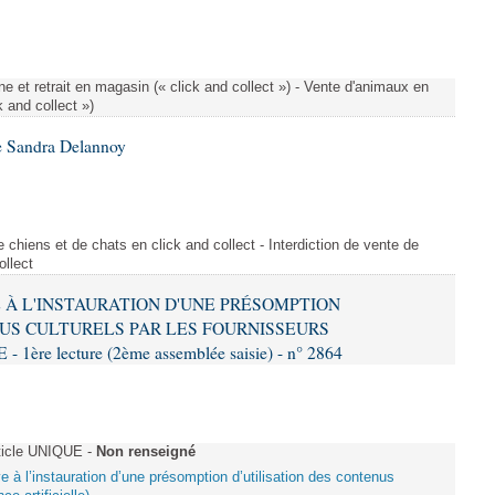
e et retrait en magasin (« click and collect ») - Vente d'animaux en
k and collect »)
e Sandra Delannoy
 chiens et de chats en click and collect - Interdiction de vente de
ollect
VE À L'INSTAURATION D'UNE PRÉSOMPTION
US CULTURELS PAR LES FOURNISSEURS
re lecture (2ème assemblée saisie) - n° 2864
ticle UNIQUE -
Non renseigné
ive à l’instauration d’une présomption d’utilisation des contenus