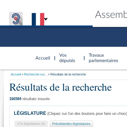
Assemb
Accèder à
la page
Vos
Travaux
Accueil
d'accueil
députés
parlementaires
Vous
Accueil
Recherche sur...
Résultats de la recherche
êtes
Résultats de la recherche
Général
ici
CONNEX
TRAVA
CONNA
DÉC
:
166584
résultats trouvés
LÉGISLATURE
(Cliquez sur l'un des boutons pour faire un choix
17e législature (X)
Précédentes législatures