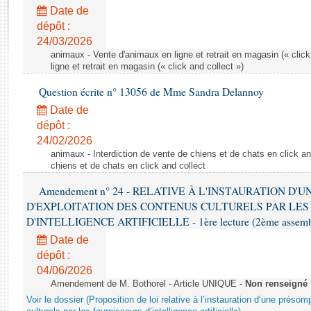
Rapports d'enquête
Date de
Rapports législatifs
dépôt :
Rapports sur l'application des lois
24/03/2026
Baromètre de l’application des lois
animaux - Vente d'animaux en ligne et retrait en magasin (« click
ligne et retrait en magasin (« click and collect »)
Question écrite n° 13056 de Mme Sandra Delannoy
Dossiers législatifs
Date de
Budget et sécurité sociale
dépôt :
Questions écrites et orales
24/02/2026
Comptes rendus des débats
animaux - Interdiction de vente de chiens et de chats en click and
chiens et de chats en click and collect
Amendement n° 24 - RELATIVE À L'INSTAURATION D'
D'EXPLOITATION DES CONTENUS CULTURELS PAR LES
D'INTELLIGENCE ARTIFICIELLE - 1ère lecture (2ème assemblé
Date de
dépôt :
04/06/2026
Amendement de M. Bothorel - Article UNIQUE -
Non renseigné
Voir le dossier (Proposition de loi relative à l’instauration d’une présom