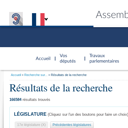
Assemb
Accèder à
la page
Vos
Travaux
Accueil
d'accueil
députés
parlementaires
Vous
Accueil
Recherche sur...
Résultats de la recherche
êtes
Résultats de la recherche
Général
ici
CONNEX
TRAVA
CONNA
DÉC
:
166584
résultats trouvés
LÉGISLATURE
(Cliquez sur l'un des boutons pour faire un choix
17e législature (X)
Précédentes législatures