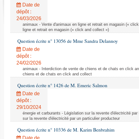
Rapports d'enquête
Date de
Rapports législatifs
dépôt :
Rapports sur l'application des lois
24/03/2026
Baromètre de l’application des lois
animaux - Vente d'animaux en ligne et retrait en magasin (« click
ligne et retrait en magasin (« click and collect »)
Question écrite n° 13056 de Mme Sandra Delannoy
Dossiers législatifs
Date de
Budget et sécurité sociale
dépôt :
Questions écrites et orales
24/02/2026
Comptes rendus des débats
animaux - Interdiction de vente de chiens et de chats en click and
chiens et de chats en click and collect
Question écrite n° 1426 de M. Emeric Salmon
Date de
dépôt :
29/10/2024
énergie et carburants - Législation sur la revente d'électricité par
sur la revente d'électricité par un particulier producteur
Question écrite n° 10336 de M. Karim Benbrahim
Date de