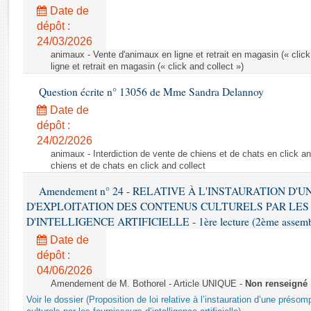
Rapports d'enquête
Date de
Rapports législatifs
dépôt :
Rapports sur l'application des lois
24/03/2026
Baromètre de l’application des lois
animaux - Vente d'animaux en ligne et retrait en magasin (« click
ligne et retrait en magasin (« click and collect »)
Question écrite n° 13056 de Mme Sandra Delannoy
Dossiers législatifs
Date de
Budget et sécurité sociale
dépôt :
Questions écrites et orales
24/02/2026
Comptes rendus des débats
animaux - Interdiction de vente de chiens et de chats en click and
chiens et de chats en click and collect
Amendement n° 24 - RELATIVE À L'INSTAURATION D'
D'EXPLOITATION DES CONTENUS CULTURELS PAR LES
D'INTELLIGENCE ARTIFICIELLE - 1ère lecture (2ème assemblé
Date de
dépôt :
04/06/2026
Amendement de M. Bothorel - Article UNIQUE -
Non renseigné
Voir le dossier (Proposition de loi relative à l’instauration d’une présom