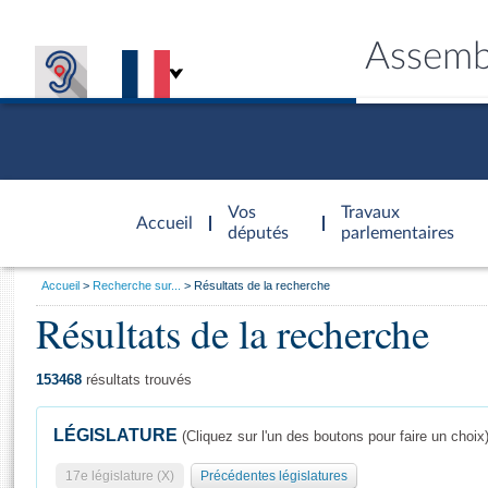
Assemb
Accèder à
la page
Vos
Travaux
Accueil
d'accueil
députés
parlementaires
Vous
Accueil
Recherche sur...
Résultats de la recherche
êtes
Résultats de la recherche
Général
ici
CONNEX
TRAVA
CONNA
DÉC
:
153468
résultats trouvés
LÉGISLATURE
(Cliquez sur l'un des boutons pour faire un choix
17e législature (X)
Précédentes législatures