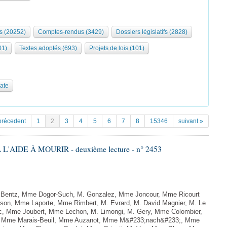
s (20252)
Comptes-rendus (3429)
Dossiers législatifs (2828)
01)
Textes adoptés (693)
Projets de lois (101)
date
précedent
1
2
3
4
5
6
7
8
15346
suivant »
L'AIDE À MOURIR - deuxième lecture - n° 2453
. Bentz, Mme Dogor-Such, M. Gonzalez, Mme Joncour, Mme Ricourt
Tesson, Mme Laporte, Mme Rimbert, M. Evrard, M. David Magnier, M. Le
c, Mme Joubert, Mme Lechon, M. Limongi, M. Gery, Mme Colombier,
rd, Mme Marais-Beuil, Mme Auzanot, Mme M&#233;nach&#233;, Mme