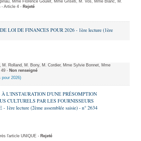
;pinau, Mme Florence Goulet, Mme Griseti, M. Vos, Mme Blanc, M.
- Article 4 -
Rejeté
DE LOI DE FINANCES POUR 2026 - 1ère lecture (1ère
 M. Rolland, M. Bony, M. Cordier, Mme Sylvie Bonnet, Mme
 49 -
Non renseigné
es pour 2026)
VE À L'INSTAURATION D'UNE PRÉSOMPTION
US CULTURELS PAR LES FOURNISSEURS
re lecture (2ème assemblée saisie) - n° 2634
ès l'article UNIQUE -
Rejeté