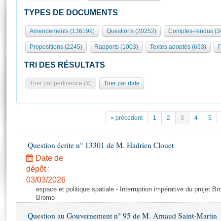
S'id
Présidence
Séance publique
Rôle et pouvoirs de l'Assemblée
Visiter l'Assemblée
TYPES DE DOCUMENTS
Fiches « Connaissance de l’Assemblée »
577 députés
Commissions et autres organes
Visite virtuelle du palais Bourbon
Amendements (136199)
Questions (20252)
Comptes-rendus (3
Organisation de l'Assemblée
Groupes politiques
Europe et International
Assister à une séance
Mot
Propositions (2245)
Rapports (1003)
Textes adoptés (693)
P
Présidence
Conférence des Présidents
Bureau
Collège des Ques
Élections législatives
Contrôle et évaluation
Accès des chercheurs à l’Assemblée
TRI DES RÉSULTATS
Congrès
Les évènements
S'inscrire
Trier par pertinence (X)
Trier par date
Pétitions
Statistiques et chiffres clés
Transparence et déontologie
Vous n'ave
Patrimoine
E
Documents de référence
« précedent
1
2
3
4
5
La Bibliothèque
( Constitution | Règlement de l'Assemblée ... )
Documents parlementaires
Les archives
Question écrite n° 13301 de M. Hadrien Clouet
Projets de loi
Contacts et plan d'accès
Date de
Propositions de loi
Histoire
Photos libres de droit
dépôt :
Amendements
Juniors
03/03/2026
Textes adoptés
espace et politique spatiale - Interruption impérative du projet Br
Anciennes législatures
Bromo
Liens vers les sites publics
Rapports d'information
Question au Gouvernement n° 95 de M. Arnaud Saint-Martin