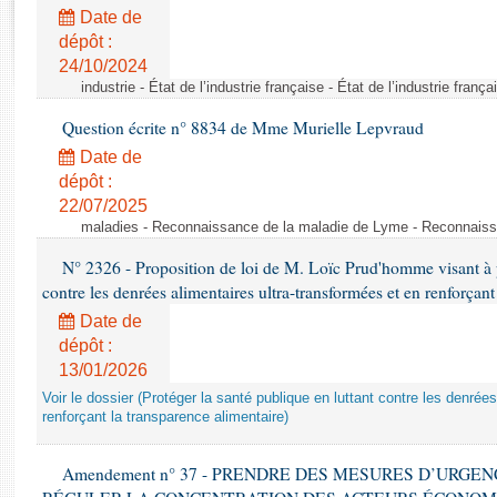
Rapports d'enquête
Date de
Rapports législatifs
dépôt :
Rapports sur l'application des lois
24/10/2024
Baromètre de l’application des lois
industrie - État de l’industrie française - État de l’industrie frança
Question écrite n° 8834 de Mme Murielle Lepvraud
Dossiers législatifs
Date de
Budget et sécurité sociale
dépôt :
22/07/2025
Questions écrites et orales
maladies - Reconnaissance de la maladie de Lyme - Reconnais
Comptes rendus des débats
N° 2326 - Proposition de loi de M. Loïc Prud'homme visant à pr
contre les denrées alimentaires ultra-transformées et en renforçant
Date de
dépôt :
13/01/2026
Voir le dossier (Protéger la santé publique en luttant contre les denrée
renforçant la transparence alimentaire)
Amendement n° 37 - PRENDRE DES MESURES D’URGE