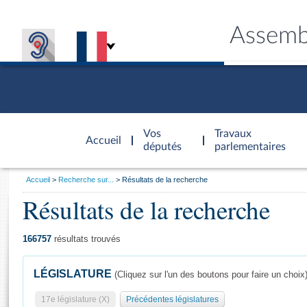
Assemb
Accèder à
la page
Vos
Travaux
Accueil
d'accueil
députés
parlementaires
Vous
Accueil
Recherche sur...
Résultats de la recherche
êtes
Résultats de la recherche
Général
ici
CONNEX
TRAVA
CONNA
DÉC
:
166757
résultats trouvés
LÉGISLATURE
(Cliquez sur l'un des boutons pour faire un choix
17e législature (X)
Précédentes législatures