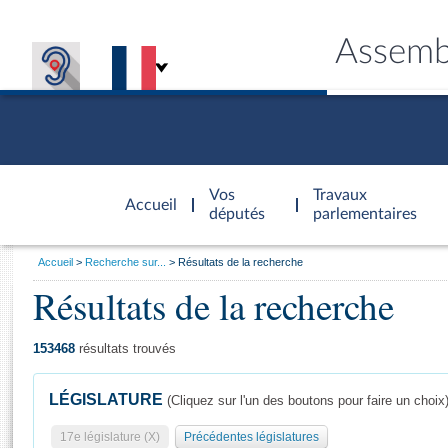
Assemb
Accèder à
la page
Vos
Travaux
Accueil
d'accueil
députés
parlementaires
Vous
Accueil
Recherche sur...
Résultats de la recherche
êtes
Résultats de la recherche
Général
ici
CONNEX
TRAVA
CONNA
DÉC
:
153468
résultats trouvés
LÉGISLATURE
(Cliquez sur l'un des boutons pour faire un choix
17e législature (X)
Précédentes législatures