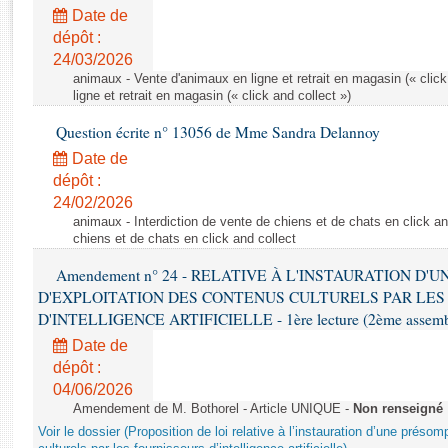
Rapports d'enquête
Date de
Rapports législatifs
dépôt :
Rapports sur l'application des lois
24/03/2026
Baromètre de l’application des lois
animaux - Vente d'animaux en ligne et retrait en magasin (« click
ligne et retrait en magasin (« click and collect »)
Question écrite n° 13056 de Mme Sandra Delannoy
Dossiers législatifs
Date de
Budget et sécurité sociale
dépôt :
Questions écrites et orales
24/02/2026
Comptes rendus des débats
animaux - Interdiction de vente de chiens et de chats en click and
chiens et de chats en click and collect
Amendement n° 24 - RELATIVE À L'INSTAURATION D'
D'EXPLOITATION DES CONTENUS CULTURELS PAR LES
D'INTELLIGENCE ARTIFICIELLE - 1ère lecture (2ème assemblé
Date de
dépôt :
04/06/2026
Amendement de M. Bothorel - Article UNIQUE -
Non renseigné
Voir le dossier (Proposition de loi relative à l’instauration d’une présom