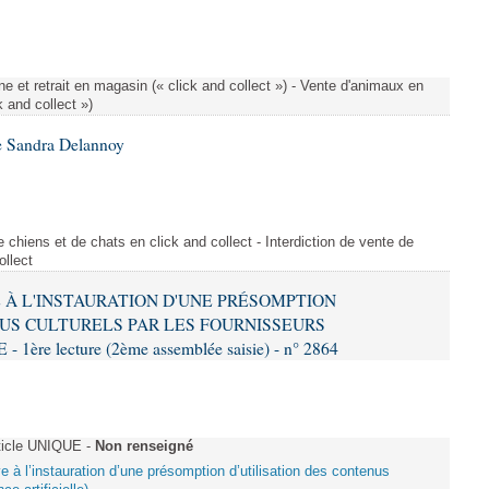
e et retrait en magasin (« click and collect ») - Vente d'animaux en
k and collect »)
e Sandra Delannoy
 chiens et de chats en click and collect - Interdiction de vente de
ollect
VE À L'INSTAURATION D'UNE PRÉSOMPTION
US CULTURELS PAR LES FOURNISSEURS
re lecture (2ème assemblée saisie) - n° 2864
ticle UNIQUE -
Non renseigné
ive à l’instauration d’une présomption d’utilisation des contenus