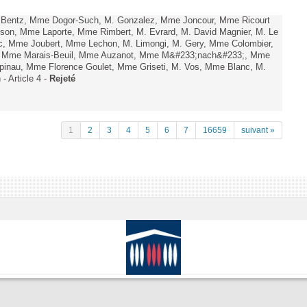
. Bentz, Mme Dogor-Such, M. Gonzalez, Mme Joncour, Mme Ricourt
Tesson, Mme Laporte, Mme Rimbert, M. Evrard, M. David Magnier, M. Le
c, Mme Joubert, Mme Lechon, M. Limongi, M. Gery, Mme Colombier,
rd, Mme Marais-Beuil, Mme Auzanot, Mme M&#233;nach&#233;, Mme
;pinau, Mme Florence Goulet, Mme Griseti, M. Vos, Mme Blanc, M.
- Article 4 -
Rejeté
1
2
3
4
5
6
7
16659
suivant »