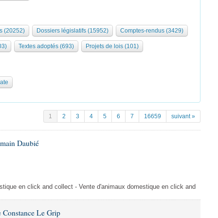
s (20252)
Dossiers législatifs (15952)
Comptes-rendus (3429)
03)
Textes adoptés (693)
Projets de lois (101)
date
1
2
3
4
5
6
7
16659
suivant »
omain Daubié
ique en click and collect - Vente d'animaux domestique en click and
 Constance Le Grip