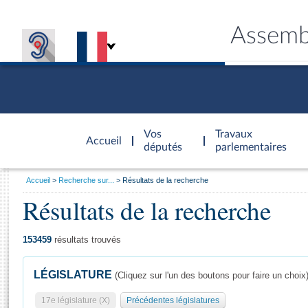
Assemb
Accèder à
la page
Vos
Travaux
Accueil
d'accueil
députés
parlementaires
Vous
Accueil
Recherche sur...
Résultats de la recherche
êtes
Résultats de la recherche
Général
ici
CONNEX
TRAVA
CONNA
DÉC
:
153459
résultats trouvés
LÉGISLATURE
(Cliquez sur l'un des boutons pour faire un choix
17e législature (X)
Précédentes législatures