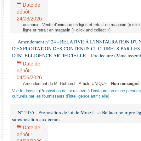
Rapports d'enquête
Date de
Rapports législatifs
dépôt :
Rapports sur l'application des lois
24/03/2026
Baromètre de l’application des lois
animaux - Vente d'animaux en ligne et retrait en magasin (« click
ligne et retrait en magasin (« click and collect »)
Amendement n° 24 - RELATIVE À L'INSTAURATION D'
Dossiers législatifs
D'EXPLOITATION DES CONTENUS CULTURELS PAR LES
Budget et sécurité sociale
D'INTELLIGENCE ARTIFICIELLE - 1ère lecture (2ème assemblé
Questions écrites et orales
Date de
Comptes rendus des débats
dépôt :
04/06/2026
Amendement de M. Bothorel - Article UNIQUE -
Non renseigné
Voir le dossier (Proposition de loi relative à l’instauration d’une présom
culturels par les fournisseurs d’intelligence artificielle)
N° 2435 - Proposition de loi de Mme Lisa Belluco pour protége
surexposition aux écrans
Date de
dépôt :