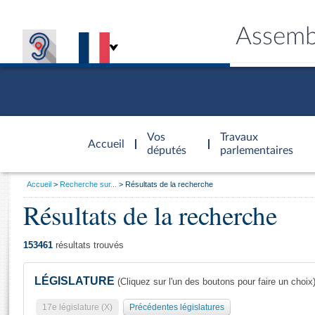
Assemb
Accèder à
la page
Vos
Travaux
Accueil
d'accueil
députés
parlementaires
Vous
Accueil
Recherche sur...
Résultats de la recherche
êtes
Résultats de la recherche
Général
ici
CONNEX
TRAVA
CONNA
DÉC
:
153461
résultats trouvés
LÉGISLATURE
(Cliquez sur l'un des boutons pour faire un choix
17e législature (X)
Précédentes législatures