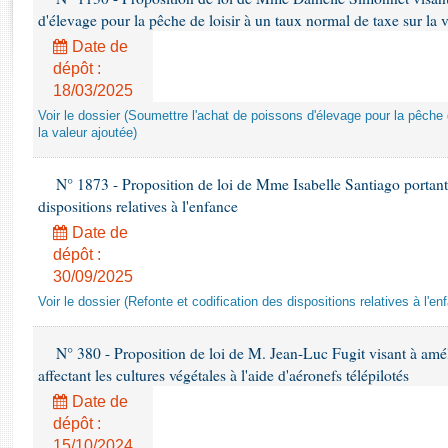
Rapports d'enquête
d'élevage pour la pêche de loisir à un taux normal de taxe sur la 
Rapports législatifs
Date de
Rapports sur l'application des lois
dépôt :
Baromètre de l’application des lois
18/03/2025
Voir le dossier (Soumettre l'achat de poissons d'élevage pour la pêche 
la valeur ajoutée)
Dossiers législatifs
Budget et sécurité sociale
N° 1873 - Proposition de loi de Mme Isabelle Santiago portant 
Questions écrites et orales
dispositions relatives à l'enfance
Comptes rendus des débats
Date de
dépôt :
30/09/2025
Voir le dossier (Refonte et codification des dispositions relatives à l'en
N° 380 - Proposition de loi de M. Jean-Luc Fugit visant à amél
affectant les cultures végétales à l'aide d'aéronefs télépilotés
Date de
dépôt :
15/10/2024