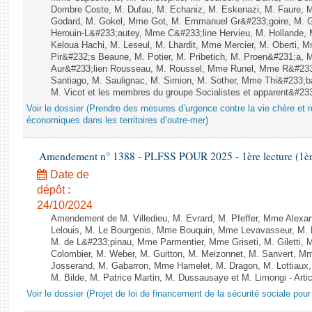
Dombre Coste, M. Dufau, M. Echaniz, M. Eskenazi, M. Faure,
Godard, M. Gokel, Mme Got, M. Emmanuel Gr&#233;goire, M. 
Herouin-L&#233;autey, Mme C&#233;line Hervieu, M. Hollande
Keloua Hachi, M. Leseul, M. Lhardit, Mme Mercier, M. Oberti,
Pir&#232;s Beaune, M. Potier, M. Pribetich, M. Proen&#231;a
Aur&#233;lien Rousseau, M. Roussel, Mme Runel, Mme R&#233;
Santiago, M. Saulignac, M. Simion, M. Sother, Mme Thi&#233;b
M. Vicot et les membres du groupe Socialistes et apparent&#233;
Voir le dossier (Prendre des mesures d’urgence contre la vie chère et r
économiques dans les territoires d’outre-mer)
Amendement n° 1388 - PLFSS POUR 2025 - 1ère lecture (1ère 
Date de
dépôt :
24/10/2024
Amendement de M. Villedieu, M. Evrard, M. Pfeffer, Mme Alex
Lelouis, M. Le Bourgeois, Mme Bouquin, Mme Levavasseur, M.
M. de L&#233;pinau, Mme Parmentier, Mme Griseti, M. Giletti
Colombier, M. Weber, M. Guitton, M. Meizonnet, M. Sanvert, 
Josserand, M. Gabarron, Mme Hamelet, M. Dragon, M. Lottiaux,
M. Bilde, M. Patrice Martin, M. Dussausaye et M. Limongi - Artic
Voir le dossier (Projet de loi de financement de la sécurité sociale pou