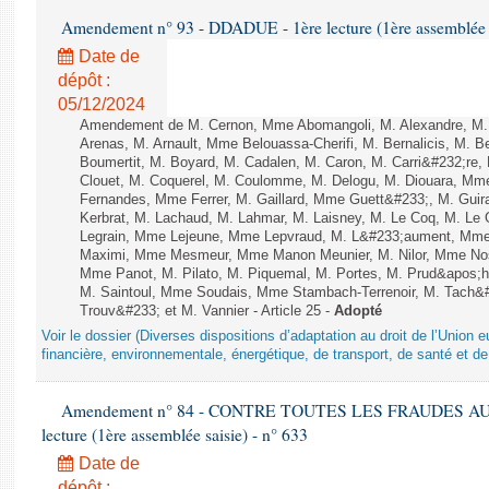
Amendement n° 93 - DDADUE - 1ère lecture (1ère assemblée s
Date de
dépôt :
05/12/2024
Amendement de M. Cernon, Mme Abomangoli, M. Alexandre, M
Arenas, M. Arnault, Mme Belouassa-Cherifi, M. Bernalicis, M. 
Boumertit, M. Boyard, M. Cadalen, M. Caron, M. Carri&#232;re
Clouet, M. Coquerel, M. Coulomme, M. Delogu, M. Diouara, Mm
Fernandes, Mme Ferrer, M. Gaillard, Mme Guett&#233;, M. Gu
Kerbrat, M. Lachaud, M. Lahmar, M. Laisney, M. Le Coq, M. Le
Legrain, Mme Lejeune, Mme Lepvraud, M. L&#233;aument, Mme
Maximi, Mme Mesmeur, Mme Manon Meunier, M. Nilor, Mme N
Mme Panot, M. Pilato, M. Piquemal, M. Portes, M. Prud&apos;h
M. Saintoul, Mme Soudais, Mme Stambach-Terrenoir, M. Tach&
Trouv&#233; et M. Vannier - Article 25 -
Adopté
Voir le dossier (Diverses dispositions d’adaptation au droit de l’Unio
financière, environnementale, énergétique, de transport, de santé et de
Amendement n° 84 - CONTRE TOUTES LES FRAUDES AU
lecture (1ère assemblée saisie) - n° 633
Date de
dépôt :